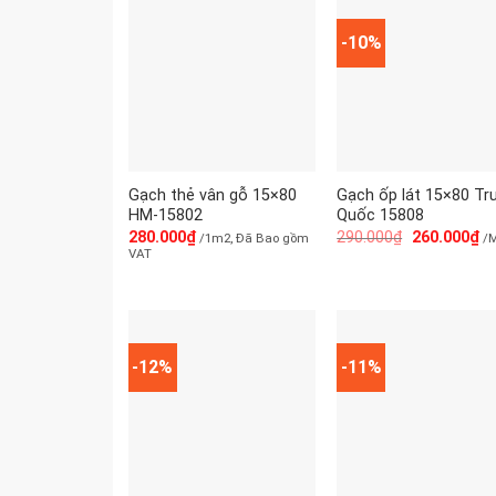
-10%
Gạch thẻ vân gỗ 15×80
Gạch ốp lát 15×80 Tr
HM-15802
Quốc 15808
280.000
₫
290.000
₫
260.000
₫
/1m2, Đã Bao gồm
/
VAT
-12%
-11%