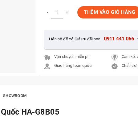
Gạch Ốp Lát 80x80cm Trung Quốc HA-G8B05
THÊM VÀO GIỎ HÀNG
:
0911 441 066
Liên hệ để có Giá ưu đãi hơn
Vận chuyển miễn phí
Cam kết 
Giao hàng toàn quốc
Chất lượn
SHOWROOM
g Quốc HA-G8B05