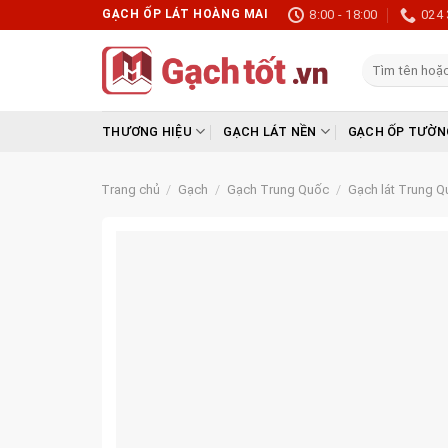
Skip
GẠCH ỐP LÁT HOÀNG MAI
8:00 - 18:00
024 
to
content
Tìm
kiếm:
THƯƠNG HIỆU
GẠCH LÁT NỀN
GẠCH ỐP TƯỜN
Trang chủ
/
Gạch
/
Gạch Trung Quốc
/
Gạch lát Trung Q