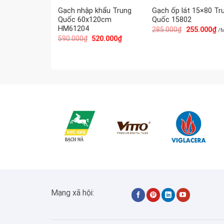
Gạch nhập khẩu Trung
Gạch ốp lát 15×80 Tr
Quốc 60x120cm
Quốc 15802
HM61204
285.000
₫
255.000
₫
/
590.000
₫
520.000
₫
Mạng xã hội: