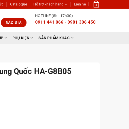
tức
Catalogue
Hỗ trợ khách hàng
Liên hệ
0
HOTLINE (8h - 17h30)
0911 441 066 - 0981 306 450
BÁO GIÁ
ỢP
PHỤ KIỆN
SẢN PHẨM KHÁC
rung Quốc HA-G8B05