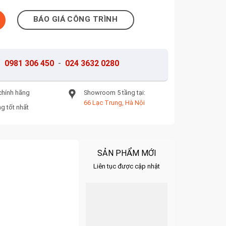
 số lượng
BÁO GIÁ CÔNG TRÌNH
-
0981 306 450
-
024 3632 0280
chính hãng
Showroom 5 tầng tại:
66 Lạc Trung, Hà Nội
g tốt nhất
SẢN PHẨM MỚI
Liên tục được cập nhật