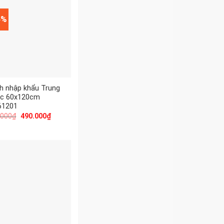
4%
h nhập khẩu Trung
c 60x120cm
1201
.000
₫
490.000
₫