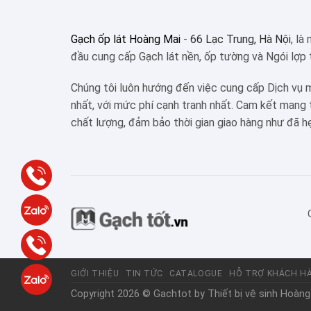
Gạch ốp lát Hoàng Mai
-
66 Lạc Trung, Hà Nội
, là
đầu cung cấp Gạch lát nền, ốp tường và Ngói lợp 
Chúng tôi luôn hướng đến việc cung cấp Dịch vụ 
nhất, với mức phí cạnh tranh nhất. Cam kết mang
chất lượng, đảm bảo thời gian giao hàng như đã h
GIỚI THIỆU
TIN TỨC
CATALOGUE
HỖ TRỢ KHÁCH H
Copyright 2026 © Gachtot by
Thiết bị vệ sinh Hoàng