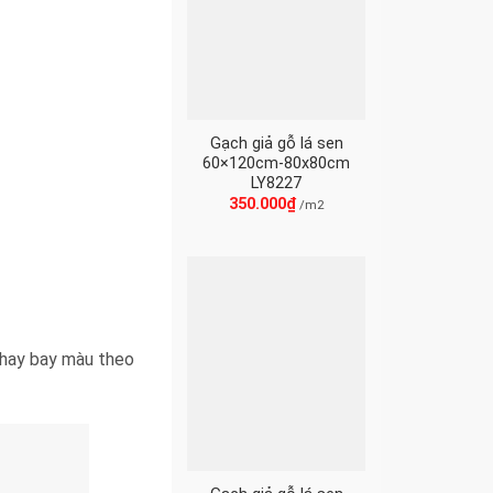
Gạch giả gỗ lá sen
60×120cm-80x80cm
LY8227
350.000
₫
/m2
n hay bay màu theo