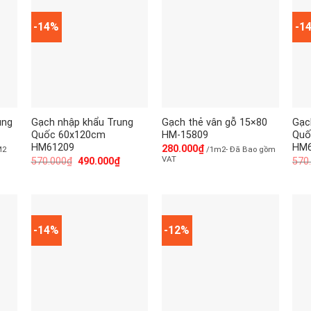
-14%
-1
ung
Gạch nhập khẩu Trung
Gạch thẻ vân gỗ 15×80
Gạc
Quốc 60x120cm
HM-15809
Quố
HM61209
HM6
280.000
₫
M2
/1m2- Đã Bao gồm
VAT
570.000
₫
490.000
₫
570
-14%
-12%