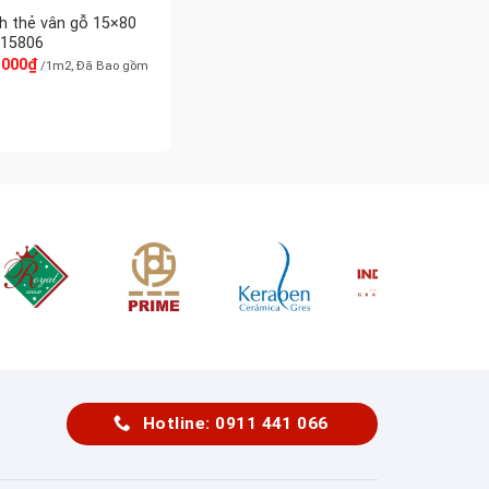
h thẻ vân gỗ 15×80
15806
.000
₫
/1m2, Đã Bao gồm
Hotline: 0911 441 066