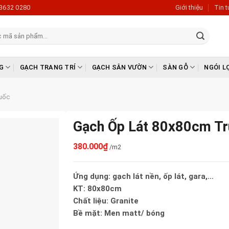
3632 0280
Giới thiệu
Tin 
G
GẠCH TRANG TRÍ
GẠCH SÂN VƯỜN
SÀN GỖ
NGÓI L
uốc
Gạch Ốp Lát 80x80cm T
380.000
₫
/m2
Ứng dụng: gạch lát nền, ốp lát, gara,…
KT: 80x80cm
Chất liệu: Granite
Bề mặt: Men matt/ bóng