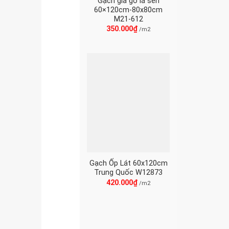
Gạch giả gỗ lá sen
60×120cm-80x80cm
M21-612
350.000
₫
/m2
Gạch Ốp Lát 60x120cm
Trung Quốc W12873
420.000
₫
/m2