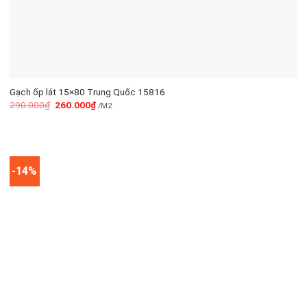
Gạch ốp lát 15×80 Trung Quốc 15816
290.000
₫
260.000
₫
/M2
-14%