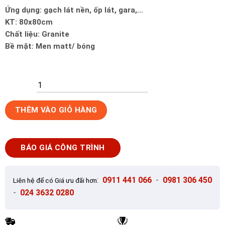
Ứng dụng: gạch lát nền, ốp lát, gara,…
KT: 80x80cm
Chất liệu: Granite
Bề mặt: Men matt/ bóng
Gạch
THÊM VÀO GIỎ HÀNG
Ốp
Lát
80x80cm
BÁO GIÁ CÔNG TRÌNH
Trung
Quốc
HA-
:
0911 441 066
-
0981 306 450
Liên hệ để có Giá ưu đãi hơn
G8B07
-
024 3632 0280
số
lượng