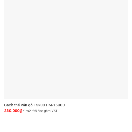
Gạch thẻ vân gỗ 15×80 HM-15803
280.000
₫
/1m2- Đã Bao gồm VAT