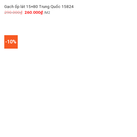
Gạch ốp lát 15×80 Trung Quốc 15824
290.000
₫
260.000
₫
/M2
-10%