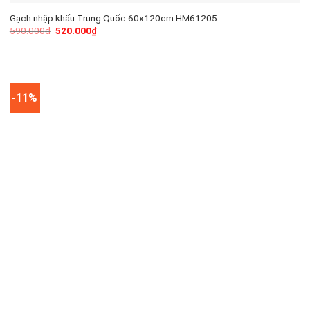
Gạch nhập khẩu Trung Quốc 60x120cm HM61205
590.000
₫
520.000
₫
-11%