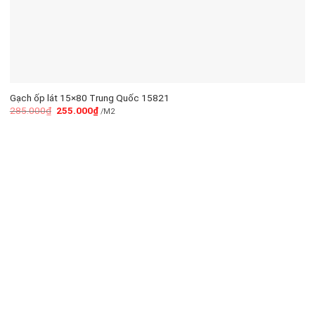
Gạch ốp lát 15×80 Trung Quốc 15821
285.000
₫
255.000
₫
/M2