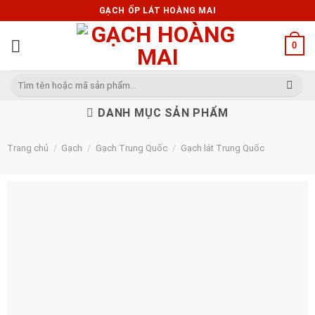
Skip
GẠCH ỐP LÁT HOÀNG MAI
to
content
0
Tìm
kiếm:
DANH MỤC SẢN PHẨM
Trang chủ
/
Gạch
/
Gạch Trung Quốc
/
Gạch lát Trung Quốc