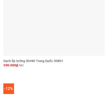
Gạch ốp tường 30×80 Trung Quốc 30801
390.000
₫
/M2
-12%