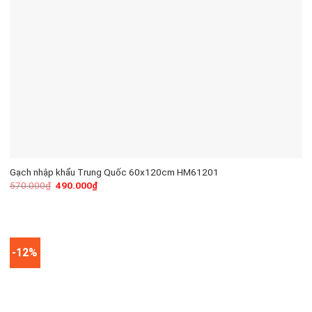
Gạch nhập khẩu Trung Quốc 60x120cm HM61201
570.000
₫
490.000
₫
-12%