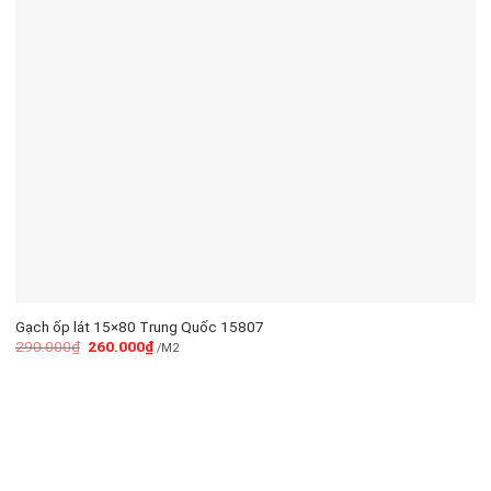
Gạch ốp lát 15×80 Trung Quốc 15807
290.000
₫
260.000
₫
/M2