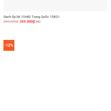
Gạch ốp lát 15×80 Trung Quốc 15821
285.000
₫
255.000
₫
/M2
-12%