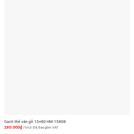
Gạch thẻ vân gỗ 15×80 HM-15808
280.000
₫
/1m2- Đã Bao gồm VAT