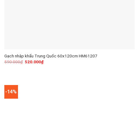
Gạch nhập khẩu Trung Quốc 60x120cm HM61207
590.000
₫
520.000
₫
-14%