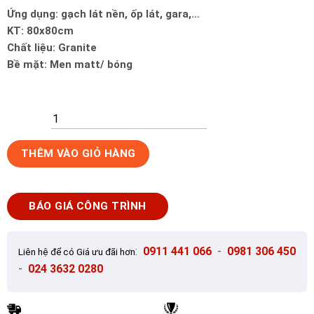
Ứng dụng: gạch lát nền, ốp lát, gara,…
KT: 80x80cm
Chất liệu: Granite
Bề mặt: Men matt/ bóng
Gạch
THÊM VÀO GIỎ HÀNG
Ốp
Lát
80x80cm
BÁO GIÁ CÔNG TRÌNH
Trung
Quốc
HA-
:
0911 441 066
-
0981 306 450
Liên hệ để có Giá ưu đãi hơn
G8BM03
-
024 3632 0280
số
lượng