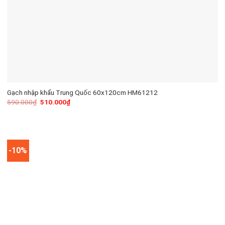
Gạch nhập khẩu Trung Quốc 60x120cm HM61212
590.000
₫
510.000
₫
-10%