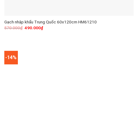
Gạch nhập khẩu Trung Quốc 60x120cm HM61210
570.000
₫
490.000
₫
-14%