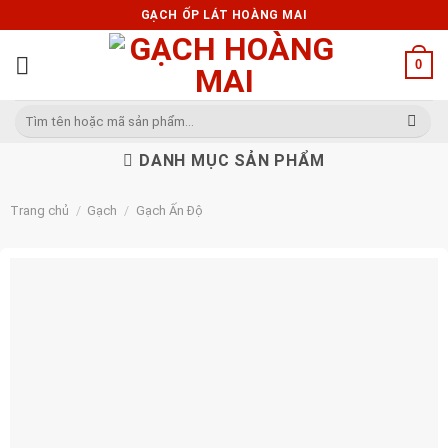
Skip
GẠCH ỐP LÁT HOÀNG MAI
to
content
0
Tìm
kiếm:
DANH MỤC SẢN PHẨM
Trang chủ
/
Gạch
/
Gạch Ấn Độ