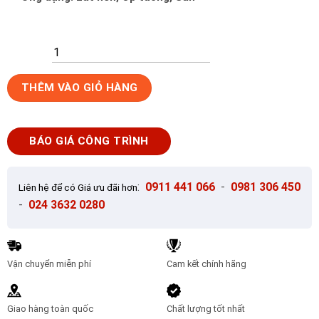
Gạch
THÊM VÀO GIỎ HÀNG
Ốp
Lát
Ấn
BÁO GIÁ CÔNG TRÌNH
Độ
60x120
Asphalt
:
0911 441 066
-
0981 306 450
Liên hệ để có Giá ưu đãi hơn
Br
-
024 3632 0280
số
lượng
Vận chuyển miễn phí
Cam kết chính hãng
Giao hàng toàn quốc
Chất lượng tốt nhất