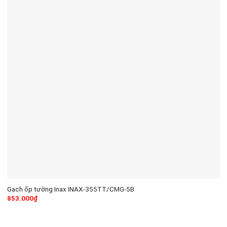
Gạch ốp tường Inax INAX-355TT/CMG-5B
853.000
₫