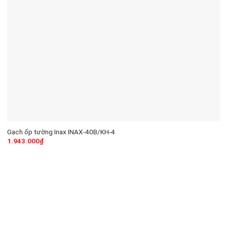
Gạch ốp tường Inax INAX-40B/KH-4
1.943.000
₫