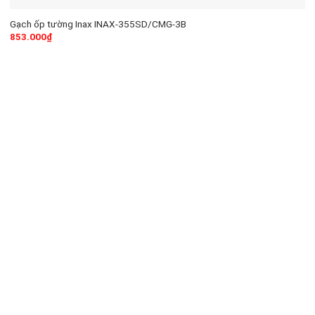
Gạch ốp tường Inax INAX-355SD/CMG-3B
853.000
₫