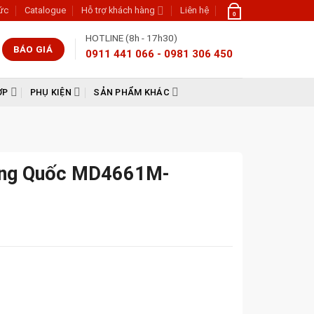
tức
Catalogue
Hỗ trợ khách hàng
Liên hệ
0
HOTLINE (8h - 17h30)
BÁO GIÁ
0911 441 066 - 0981 306 450
ỢP
PHỤ KIỆN
SẢN PHẨM KHÁC
rung Quốc MD4661M-