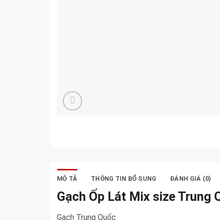
MÔ TẢ
THÔNG TIN BỔ SUNG
ĐÁNH GIÁ (0)
Gạch Ốp Lát Mix size Tr
Gạch Trung Quốc