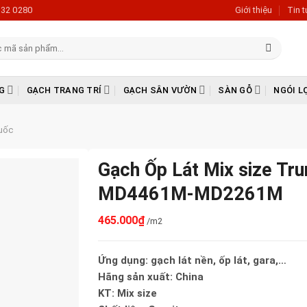
632 0280
Giới thiệu
Tin 
G
GẠCH TRANG TRÍ
GẠCH SÂN VƯỜN
SÀN GỖ
NGÓI L
uốc
Gạch Ốp Lát Mix size T
MD4461M-MD2261M
465.000
₫
/m2
Ứng dụng: gạch lát nền, ốp lát, gara,…
Hãng sản xuất: China
KT: Mix size