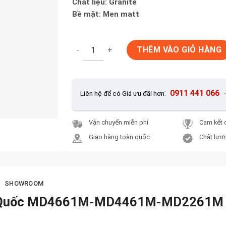
Chất liệu: Granite
Bề mặt: Men matt
Gạch Ốp Lát Mix size Trung Quốc MD466
THÊM VÀO GIỎ HÀNG
:
0911 441 066
Liên hệ để có Giá ưu đãi hơn
Vận chuyển miễn phí
Cam kết 
Giao hàng toàn quốc
Chất lượn
SHOWROOM
ung Quốc MD4661M-MD4461M-MD2261M