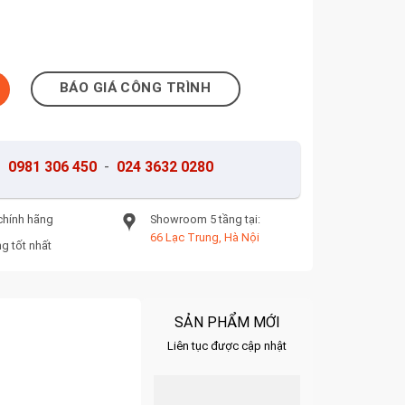
1M-MD4461M-MD2261M số lượng
BÁO GIÁ CÔNG TRÌNH
-
0981 306 450
-
024 3632 0280
chính hãng
Showroom 5 tầng tại:
66 Lạc Trung, Hà Nội
g tốt nhất
SẢN PHẨM MỚI
Liên tục được cập nhật