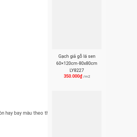
Gạch giả gỗ lá sen
60×120cm-80x80cm
LY8227
350.000
₫
/m2
òn hay bay màu theo thời gian