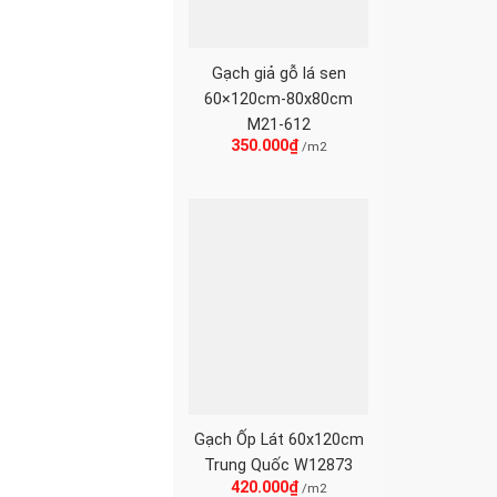
Gạch giả gỗ lá sen
60×120cm-80x80cm
M21-612
350.000
₫
/m2
Gạch Ốp Lát 60x120cm
Trung Quốc W12873
420.000
₫
/m2