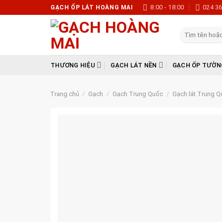
Skip
8:00 - 18:00
024 3
GẠCH ỐP LÁT HOÀNG MAI
to
content
Tìm
kiếm:
THƯƠNG HIỆU
GẠCH LÁT NỀN
GẠCH ỐP TƯỜN
Trang chủ
/
Gạch
/
Gạch Trung Quốc
/
Gạch lát Trung Q