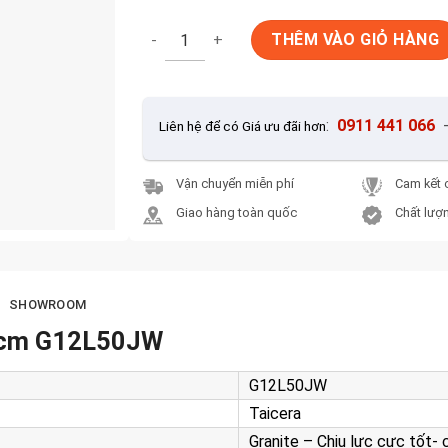
Gạch Ốp Lát Taicera 60x120cm G12L50JW s
THÊM VÀO GIỎ HÀNG
:
0911 441 066
Liên hệ để có Giá ưu đãi hơn
Vận chuyển miễn phí
Cam kết 
Giao hàng toàn quốc
Chất lượn
SHOWROOM
20cm G12L50JW
G12L50JW
Taicera
Granite – Chịu lực cực tốt-