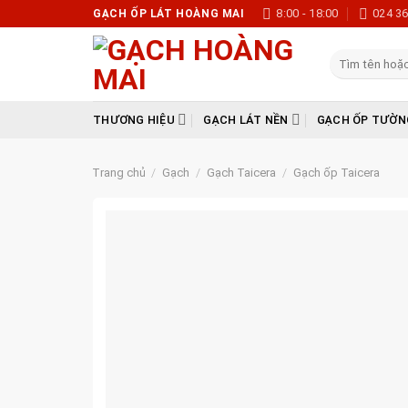
Skip
8:00 - 18:00
024 3
GẠCH ỐP LÁT HOÀNG MAI
to
content
Tìm
kiếm:
THƯƠNG HIỆU
GẠCH LÁT NỀN
GẠCH ỐP TƯỜN
Trang chủ
/
Gạch
/
Gạch Taicera
/
Gạch ốp Taicera