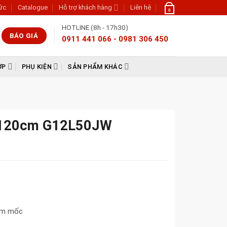
tức
Catalogue
Hỗ trợ khách hàng
Liên hệ
0
HOTLINE (8h - 17h30)
BÁO GIÁ
0911 441 066 - 0981 306 450
ỢP
PHỤ KIỆN
SẢN PHẨM KHÁC
0x120cm G12L50JW
 ẩm mốc