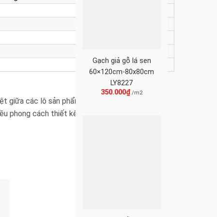
Gạch giả gỗ lá sen
60×120cm-80x80cm
LY8227
350.000
₫
/m2
iệt giữa các lô sản phẩm.
ều phong cách thiết kế.