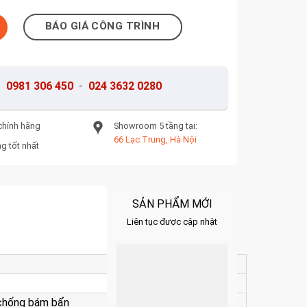
ố lượng
BÁO GIÁ CÔNG TRÌNH
-
0981 306 450
-
024 3632 0280
chính hãng
Showroom 5 tầng tại:
66 Lạc Trung, Hà Nội
g tốt nhất
SẢN PHẨM MỚI
Liên tục được cập nhật
 chống bám bẩn