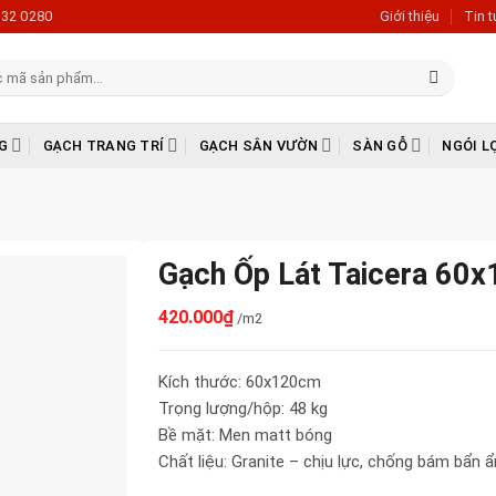
632 0280
Giới thiệu
Tin 
G
GẠCH TRANG TRÍ
GẠCH SÂN VƯỜN
SÀN GỖ
NGÓI L
Gạch Ốp Lát Taicera 6
420.000
₫
/m2
Kích thước: 60x120cm
Trọng lượng/hộp: 48 kg
Bề mặt: Men matt bóng
Chất liệu: Granite – chịu lực, chống bám bẩn