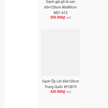
Gạch giả gỗ lá sen
60×120cm-80x80cm
M21-612
350.000
₫
/m2
Gạch Ốp Lát 60x120cm
Trung Quốc W12873
420.000
₫
/m2