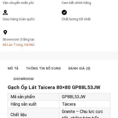
Vận chuyển miễn phí
Cam kết chính hãng
Giao hàng toàn quốc
Chất lượng tốt nhất
Showroom 5 tầng tại:
66 Lạc Trung, Hà Nội
MÔ TẢ
THÔNG TIN BỔ SUNG
ĐÁNH GIÁ (0)
SHOWROOM
Gạch Ốp Lát Taicera 80×80 GP88L53JW
Mã sản phẩm
GP88L53JW
Hãng sản xuất
Taicera
Granite – Chịu lực cực
Chất liệu