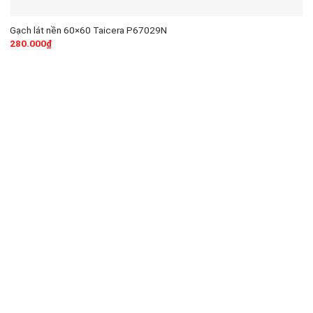
Gạch lát nền 60×60 Taicera P67029N
280.000
₫