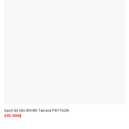
Gạch lát nền 80×80 Taicera P87762N
295.000
₫