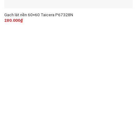
Gạch lát nền 60×60 Taicera P67328N
280.000
₫