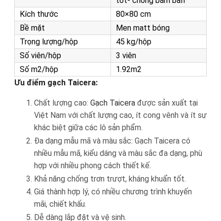
tốt- chống bám bẩn
Kích thước
80×80 cm
Bề mặt
Men matt bóng
Trọng lượng/hộp
45 kg/hộp
Số viên/hộp
3 viên
Số m2/hộp
1.92m2
Ưu điểm gạch Taicera:
Chất lượng cao:
Gạch Taicera
được sản xuất tại
Việt Nam với chất lượng cao, ít cong vênh và ít sự
khác biệt giữa các lô sản phẩm.
Đa dạng mẫu mã và màu sắc: Gạch Taicera có
nhiều mẫu mã, kiểu dáng và màu sắc đa dạng, phù
hợp với nhiều phong cách thiết kế.
Khả năng chống trơn trượt, kháng khuẩn tốt.
Giá thành hợp lý, có nhiều chương trình khuyến
mãi, chiết khấu.
Dễ dàng lắp đặt và vệ sinh.