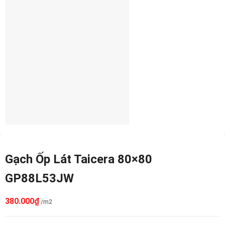
Gạch Ốp Lát Taicera 80×80
GP88L53JW
380.000
₫
/m2