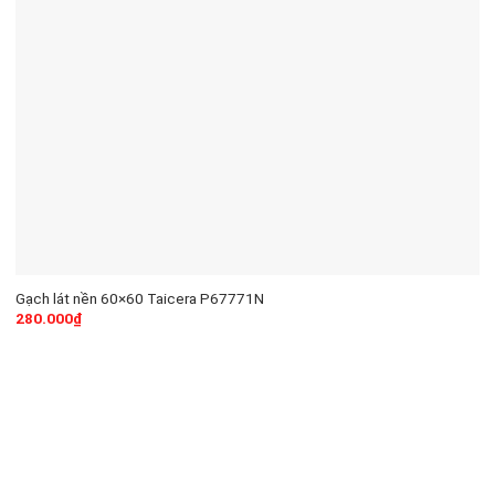
Gạch lát nền 60×60 Taicera P67771N
280.000
₫