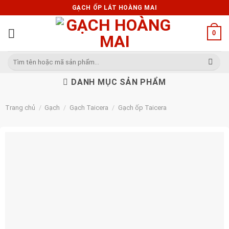
Skip
GẠCH ỐP LÁT HOÀNG MAI
to
content
0
Tìm
kiếm:
DANH MỤC SẢN PHẨM
Trang chủ
/
Gạch
/
Gạch Taicera
/
Gạch ốp Taicera