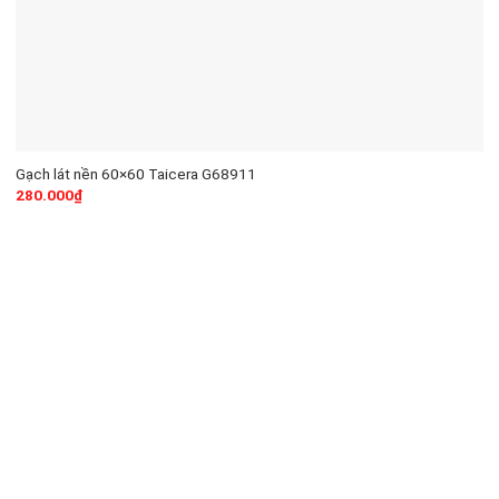
Gạch lát nền 60×60 Taicera G68911
280.000
₫