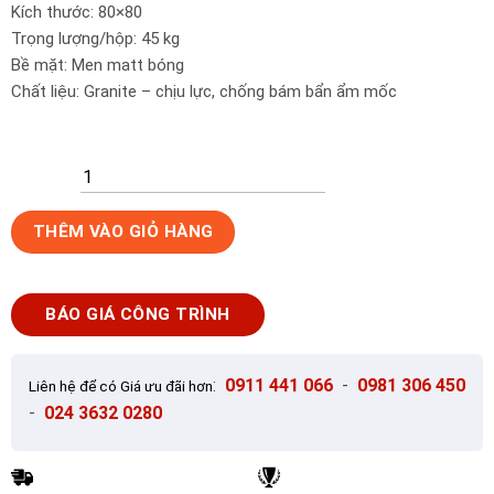
Kích thước: 80×80
Trọng lượng/hộp: 45 kg
Bề mặt: Men matt bóng
Chất liệu: Granite – chịu lực, chống bám bẩn ẩm mốc
Gạch
THÊM VÀO GIỎ HÀNG
Ốp
Lát
Taicera
BÁO GIÁ CÔNG TRÌNH
80x80
GP88L53JW
số
:
0911 441 066
-
0981 306 450
Liên hệ để có Giá ưu đãi hơn
lượng
-
024 3632 0280