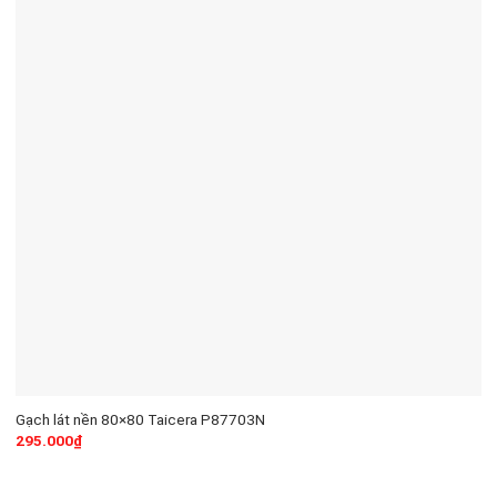
Gạch lát nền 80×80 Taicera P87703N
295.000
₫