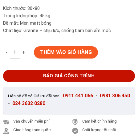
Kích thước: 80×80
Trọng lượng/hộp: 45 kg
Bề mặt: Men matt bóng
Chất liệu: Granite – chịu lực, chống bám bẩn ẩm mốc
Gạch Ốp Lát Taicera 80x80 GP88L58JW số lượng
THÊM VÀO GIỎ HÀNG
BÁO GIÁ CÔNG TRÌNH
:
0911 441 066
-
0981 306 450
Liên hệ để có Giá ưu đãi hơn
-
024 3632 0280
Vận chuyển miễn phí
Cam kết chính hãng
Giao hàng toàn quốc
Chất lượng tốt nhất