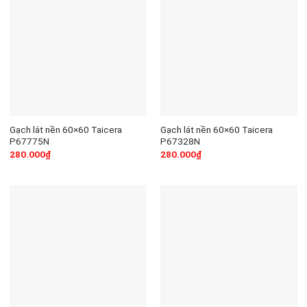
Gạch lát nền 60×60 Taicera
Gạch lát nền 60×60 Taicera
P67775N
P67328N
280.000
₫
280.000
₫