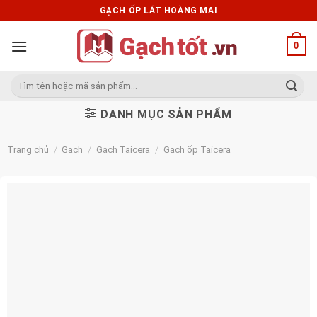
Skip
GẠCH ỐP LÁT HOÀNG MAI
to
content
0
Tìm
kiếm:
DANH MỤC SẢN PHẨM
Trang chủ
/
Gạch
/
Gạch Taicera
/
Gạch ốp Taicera