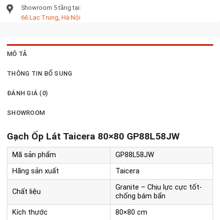
Showroom 5 tầng tại:
66 Lạc Trung, Hà Nội
MÔ TẢ
THÔNG TIN BỔ SUNG
ĐÁNH GIÁ (0)
SHOWROOM
Gạch Ốp Lát Taicera 80×80 GP88L58JW
Mã sản phẩm
GP88L58JW
Hãng sản xuất
Taicera
Granite – Chịu lực cực tốt-
Chất liệu
chống bám bẩn
Kích thước
80×80 cm