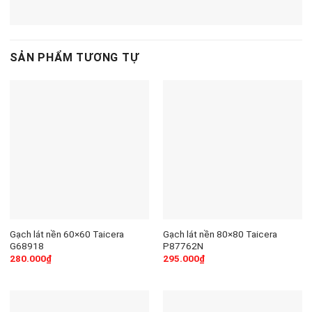
SẢN PHẨM TƯƠNG TỰ
Gạch lát nền 60×60 Taicera
Gạch lát nền 80×80 Taicera
G68918
P87762N
280.000
₫
295.000
₫