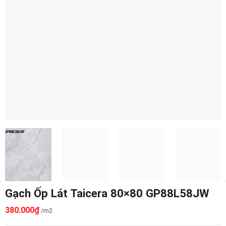
Gạch Ốp Lát Taicera 80×80 GP88L58JW
380.000
₫
/m2