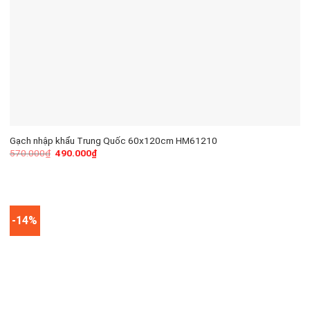
Gạch nhập khẩu Trung Quốc 60x120cm HM61210
570.000
₫
490.000
₫
-14%