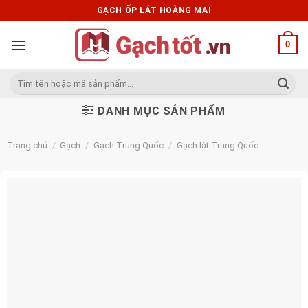
Skip
GẠCH ỐP LÁT HOÀNG MAI
to
content
0
Tìm
kiếm:
DANH MỤC SẢN PHẨM
Trang chủ
/
Gạch
/
Gạch Trung Quốc
/
Gạch lát Trung Quốc