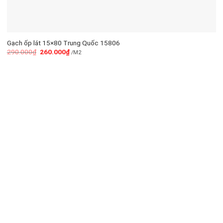
Gạch ốp lát 15×80 Trung Quốc 15806
290.000
₫
260.000
₫
/M2