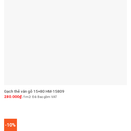
Gạch thẻ vân gỗ 15×80 HM-15809
280.000
₫
/1m2- Đã Bao gồm VAT
-10%