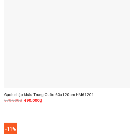
Gạch nhập khẩu Trung Quốc 60x120cm HM61201
570.000
₫
490.000
₫
-11%