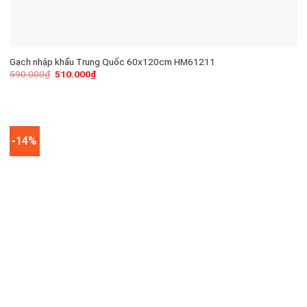
Gạch nhập khẩu Trung Quốc 60x120cm HM61211
590.000
₫
510.000
₫
-14%