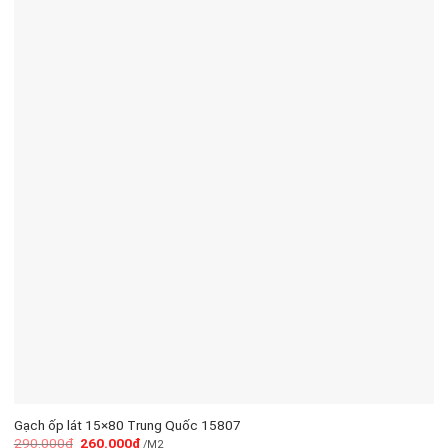
Gạch ốp lát 15×80 Trung Quốc 15807
290.000
₫
260.000
₫
/M2