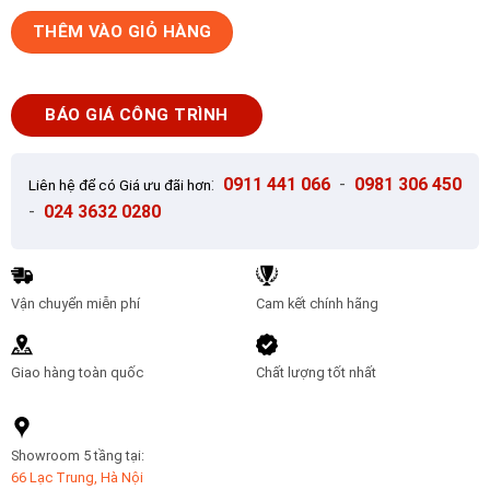
Gạch
THÊM VÀO GIỎ HÀNG
Ốp
Lát
Trung
BÁO GIÁ CÔNG TRÌNH
Quốc
120x120
Zer
:
0911 441 066
-
0981 306 450
Liên hệ để có Giá ưu đãi hơn
Cream
-
024 3632 0280
số
lượng
Vận chuyển miễn phí
Cam kết chính hãng
Giao hàng toàn quốc
Chất lượng tốt nhất
Showroom 5 tầng tại:
66 Lạc Trung, Hà Nội