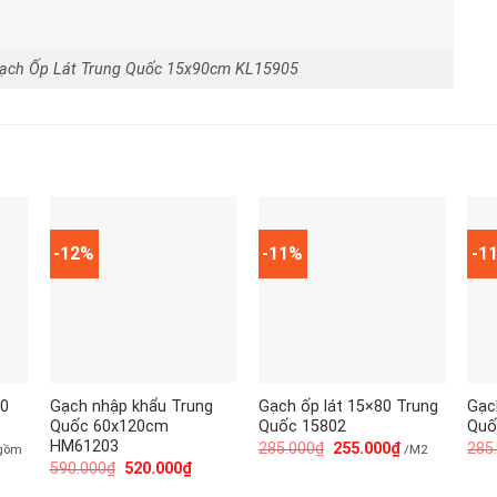
ạch Ốp Lát Trung Quốc 15x90cm KL15905
-12%
-11%
-1
80
Gạch nhập khẩu Trung
Gạch ốp lát 15×80 Trung
Gạc
Quốc 60x120cm
Quốc 15802
Quố
HM61203
285.000
₫
255.000
₫
285
 gồm
/M2
590.000
₫
520.000
₫