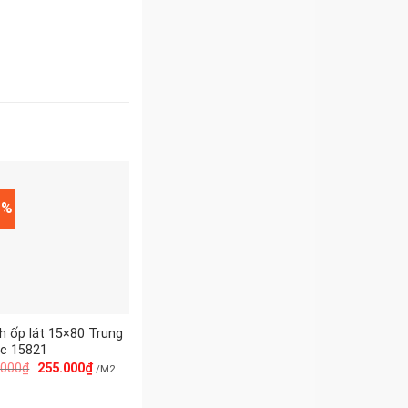
1%
h ốp lát 15×80 Trung
c 15821
.000
₫
255.000
₫
/M2