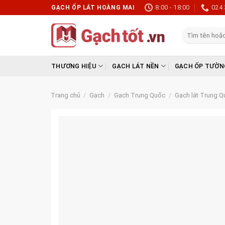
Skip
8:00 - 18:00
024 
GẠCH ỐP LÁT HOÀNG MAI
to
content
Tìm
kiếm:
THƯƠNG HIỆU
GẠCH LÁT NỀN
GẠCH ỐP TƯỜN
Trang chủ
/
Gạch
/
Gạch Trung Quốc
/
Gạch lát Trung Q