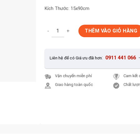
Kích Thước: 15x90cm
Gạch Ốp Lát Trung Quốc 15x90cm KL15905 
THÊM VÀO GIỎ HÀNG
:
0911 441 066
Liên hệ để có Giá ưu đãi hơn
Vận chuyển miễn phí
Cam kết 
Giao hàng toàn quốc
Chất lượn