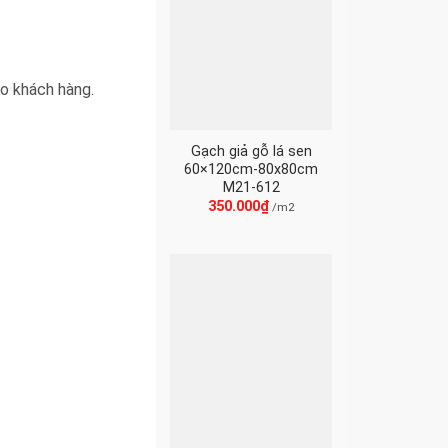
o khách hàng.
Gạch giả gỗ lá sen
60×120cm-80x80cm
M21-612
350.000
₫
/m2