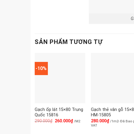
G
SẢN PHẨM TƯƠNG TỰ
-10%
Gạch ốp lát 15×80 Trung
Gạch thẻ vân gỗ 15×
Quốc 15816
HM-15805
290.000
₫
260.000
₫
280.000
₫
/M2
/1m2- Đã Bao
VAT