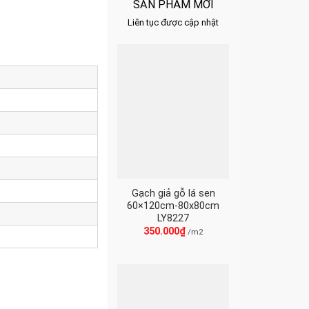
SẢN PHẨM MỚI
Liên tục được cập nhật
Gạch giả gỗ lá sen
60×120cm-80x80cm
LY8227
350.000
₫
/m2