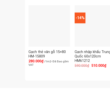
-14%
Gạch thẻ vân gỗ 15×80
Gạch nhập khẩu Trun
HM-15809
Quốc 60x120cm
HM61212
280.000
₫
/1m2- Đã Bao gồm
VAT
590.000
₫
510.000
₫