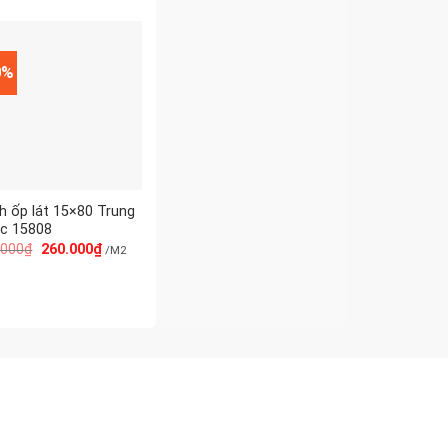
0%
h ốp lát 15×80 Trung
c 15808
.000
₫
260.000
₫
/M2