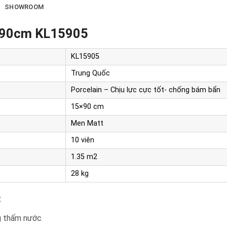
SHOWROOM
5x90cm KL15905
KL15905
Trung Quốc
Porcelain – Chịu lực cực tốt- chống bám bẩn
15×90 cm
Men Matt
10 viên
1.35 m2
28 kg
:
ng thấm nước