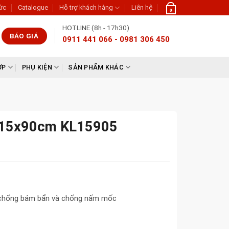
tức
Catalogue
Hỗ trợ khách hàng
Liên hệ
0
HOTLINE (8h - 17h30)
BÁO GIÁ
0911 441 066 - 0981 306 450
ỢP
PHỤ KIỆN
SẢN PHẨM KHÁC
c 15x90cm KL15905
, chống bám bẩn và chống nấm mốc