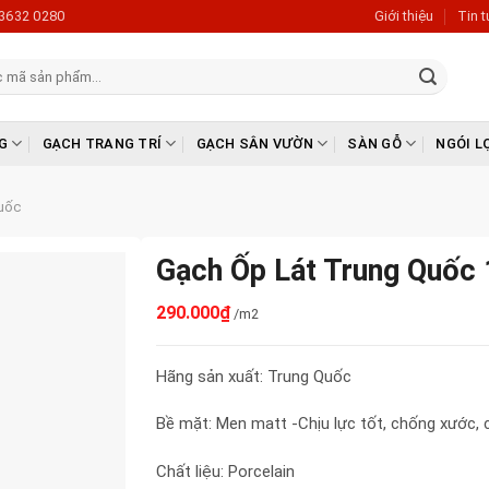
3632 0280
Giới thiệu
Tin 
G
GẠCH TRANG TRÍ
GẠCH SÂN VƯỜN
SÀN GỖ
NGÓI L
uốc
Gạch Ốp Lát Trung Quố
290.000
₫
/m2
Hãng sản xuất: Trung Quốc
Bề mặt: Men matt -Chịu lực tốt, chống xước
Chất liệu: Porcelain