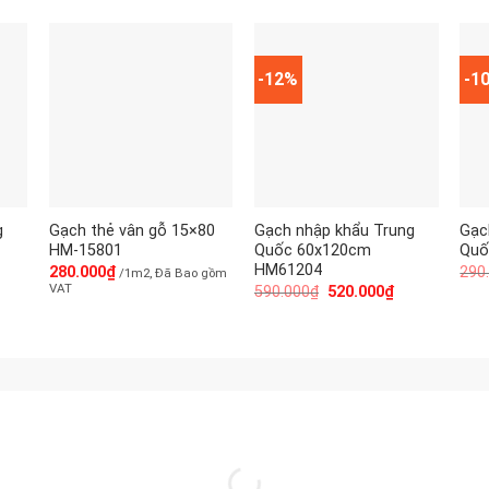
-12%
-1
g
Gạch thẻ vân gỗ 15×80
Gạch nhập khẩu Trung
Gạc
HM-15801
Quốc 60x120cm
Quố
HM61204
280.000
₫
290
/1m2, Đã Bao gồm
VAT
590.000
₫
520.000
₫