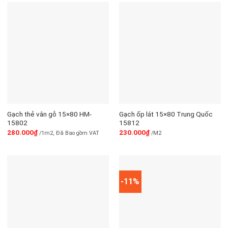
Gạch thẻ vân gỗ 15×80 HM-
Gạch ốp lát 15×80 Trung Quốc
15802
15812
280.000
₫
230.000
₫
/1m2, Đã Bao gồm VAT
/M2
-11%