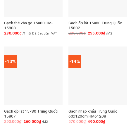
Gạch thẻ vân gỗ 15×80 HM-
Gạch ốp lát 15×80 Trung Quốc
15808
15802
280.000
₫
285.000
₫
255.000
₫
/1m2- Đã Bao gồm VAT
/M2
-10%
-14%
Gạch ốp lát 15×80 Trung Quốc
Gạch nhập khẩu Trung Quốc
15807
60x120cm HM61208
290.000
₫
260.000
₫
570.000
₫
490.000
₫
/M2