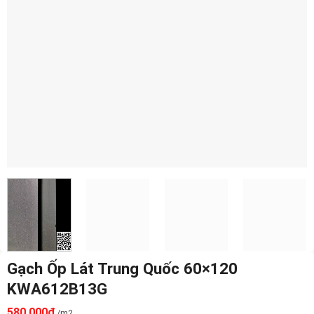
Gạch Ốp Lát Trung Quốc 60×120
KWA612B13G
580.000
₫
/m2