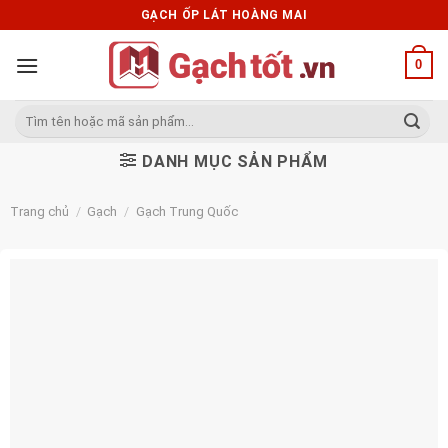
Skip
GẠCH ỐP LÁT HOÀNG MAI
to
content
0
Tìm
kiếm:
DANH MỤC SẢN PHẨM
Trang chủ
/
Gạch
/
Gạch Trung Quốc