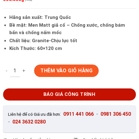
Hãng sản xuất: Trung Quốc
Bề mặt: Men Matt giả cổ – Chống xước, chống bám
bẩn và chống nấm mốc
Chất liệu: Granite-Chịu lực tốt
Kích Thước: 60×120 cm
Gạch Ốp Lát Trung Quốc 60x120 KWA612B13G số lượng
THÊM VÀO GIỎ HÀNG
BÁO GIÁ CÔNG TRÌNH
:
0911 441 066
-
0981 306 450
Liên hệ để có Giá ưu đãi hơn
-
024 3632 0280