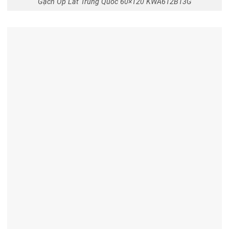
Gạch Ốp Lát Trung Quốc 60×120 KWA612B13G