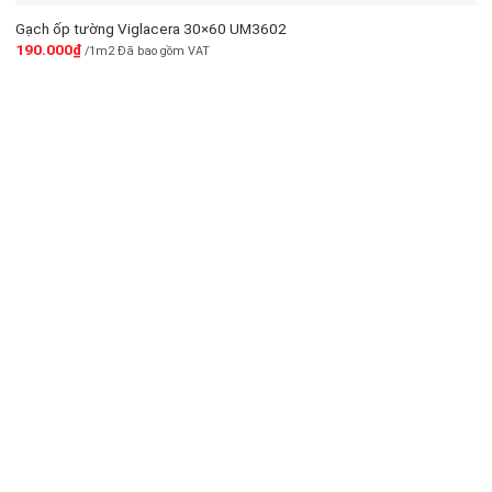
Gạch ốp tường Viglacera 30×60 UM3602
190.000
₫
/1m2 Đã bao gồm VAT