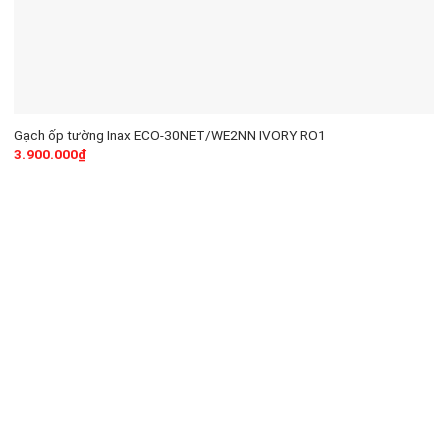
Gạch ốp tường Inax ECO-30NET/WE2NN IVORY RO1
3.900.000
₫