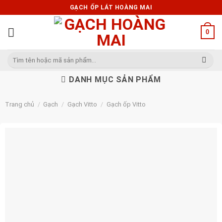
Skip
GẠCH ỐP LÁT HOÀNG MAI
to
content
0
Tìm
kiếm:
DANH MỤC SẢN PHẨM
Trang chủ
/
Gạch
/
Gạch Vitto
/
Gạch ốp Vitto