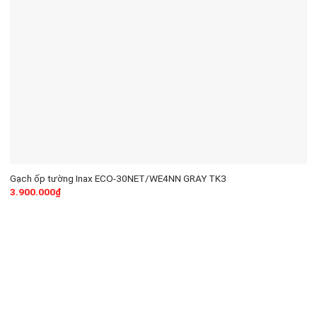
Gạch ốp tường Inax ECO-30NET/WE4NN GRAY TK3
3.900.000
₫