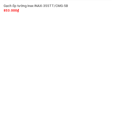
Gạch ốp tường Inax INAX-355TT/CMG-5B
853.000
₫