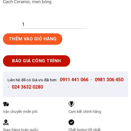
Gạch Ceramic, men bóng
Gạch
THÊM VÀO GIỎ HÀNG
ốp
tường
30x45
BÁO GIÁ CÔNG TRÌNH
Vitto
1508
số
:
0911 441 066
-
0981 306 450
Liên hệ để có Giá ưu đãi hơn
lượng
-
024 3632 0280
Vận chuyển miễn phí
Cam kết chính hãng
Giao hàng toàn quốc
Chất lượng tốt nhất