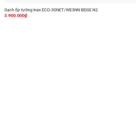
Gạch ốp tường Inax ECO-30NET/WE3NN BEIGE N2
3.900.000
₫