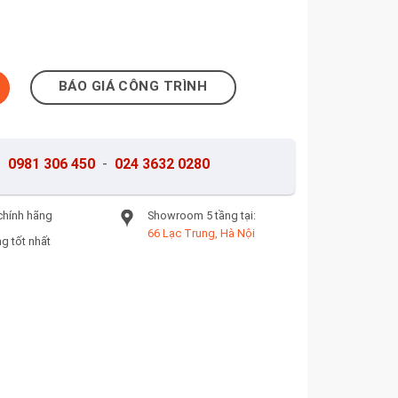
 M36313 số lượng
BÁO GIÁ CÔNG TRÌNH
-
0981 306 450
-
024 3632 0280
chính hãng
Showroom 5 tầng tại:
66 Lạc Trung, Hà Nội
g tốt nhất