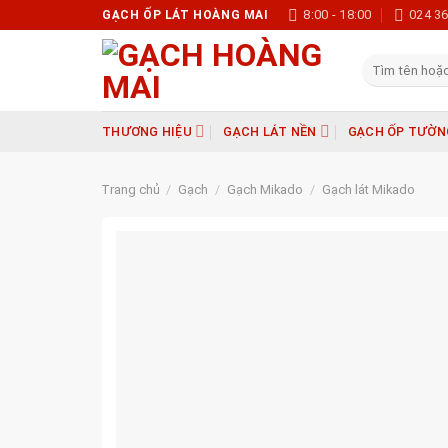
Skip
8:00 - 18:00
024 3
GẠCH ỐP LÁT HOÀNG MAI
to
content
Tìm
kiếm:
THƯƠNG HIỆU
GẠCH LÁT NỀN
GẠCH ỐP TƯỜN
Trang chủ
/
Gạch
/
Gạch Mikado
/
Gạch lát Mikado