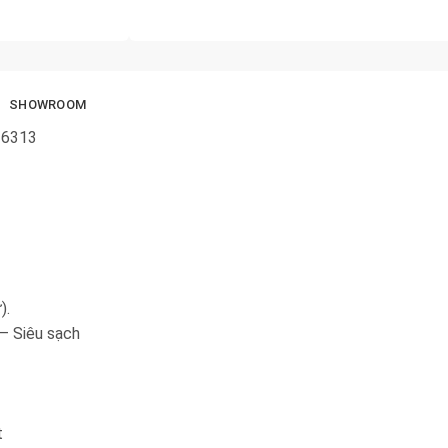
SHOWROOM
36313
).
 – Siêu sạch
t