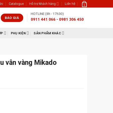
tức
Catalogue
Hỗ trợ khách hàng
Liên hệ
0
HOTLINE (8h - 17h30)
BÁO GIÁ
0911 441 066 - 0981 306 450
ỢP
PHỤ KIỆN
SẢN PHẨM KHÁC
u vân vàng Mikado