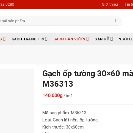
632 0280
Giới thiệu
Tin 
G
GẠCH TRANG TRÍ
GẠCH SÂN VƯỜN
SÀN GỖ
NGÓI L
Gạch ốp tường 30×60 mà
M36313
140.000
₫
/1m2
Mã sản phẩm: M36313
Loại: Gạch lát nền, ốp tường
Kích thước: 30x60cm