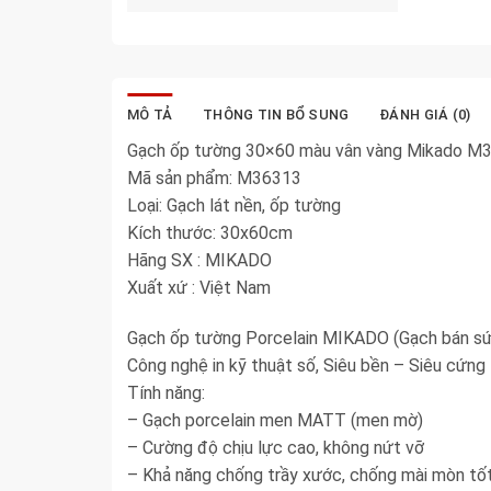
MÔ TẢ
THÔNG TIN BỔ SUNG
ĐÁNH GIÁ (0)
Gạch ốp tường 30×60 màu vân vàng Mikado M
Mã sản phẩm: M36313
Loại: Gạch lát nền, ốp tường
Kích thước: 30x60cm
Hãng SX : MIKADO
Xuất xứ : Việt Nam
Gạch ốp tường Porcelain MIKADO (Gạch bán sứ
Công nghệ in kỹ thuật số, Siêu bền – Siêu cứng
Tính năng:
– Gạch porcelain men MATT (men mờ)
– Cường độ chịu lực cao, không nứt vỡ
– Khả năng chống trầy xước, chống mài mòn tố