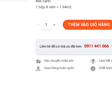
Mài cạnh
1 hộp 8 viên = 1.44m2
Gạch ốp tường 30x60 màu vân vàng Mikado
THÊM VÀO GIỎ HÀNG
:
0911 441 066
Liên hệ để có Giá ưu đãi hơn
Vận chuyển miễn phí
Cam kết 
Giao hàng toàn quốc
Chất lượn