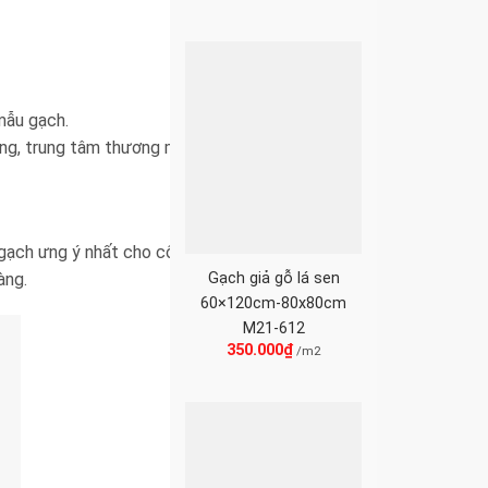
mẫu gạch.
ường, trung tâm thương mại và các
gạch ưng ý nhất cho công trình của
àng.
Gạch giả gỗ lá sen
60×120cm-80x80cm
M21-612
350.000
₫
/m2