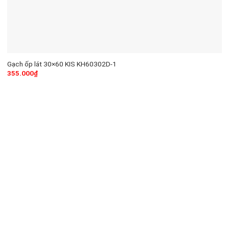
Gạch ốp lát 30×60 KIS KH60302D-1
355.000
₫