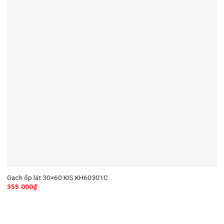
Gạch ốp lát 30×60 KIS KH60301C
355.000
₫