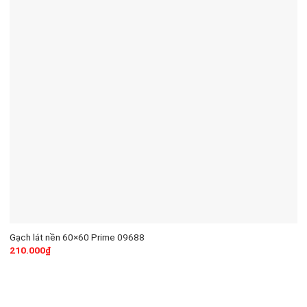
Gạch lát nền 60×60 Prime 09688
210.000
₫