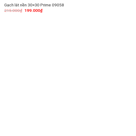
Gạch lát nền 30×30 Prime 09058
215.000
₫
199.000
₫