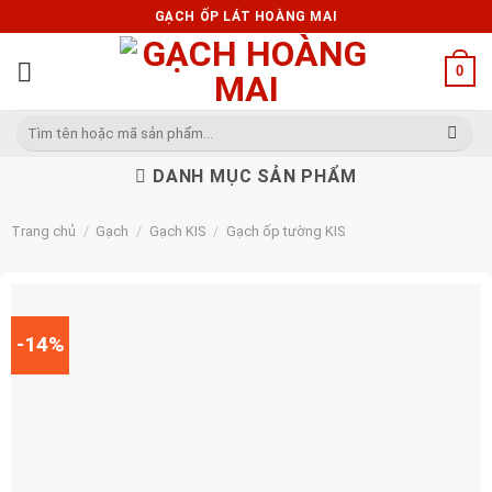
Skip
GẠCH ỐP LÁT HOÀNG MAI
to
content
0
Tìm
kiếm:
DANH MỤC SẢN PHẨM
Trang chủ
/
Gạch
/
Gạch KIS
/
Gạch ốp tường KIS
-14%