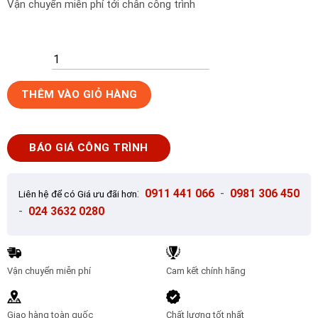
Vận chuyển miễn phí tới chân công trình
Gạch
THÊM VÀO GIỎ HÀNG
ốp
tường
45x90
BÁO GIÁ CÔNG TRÌNH
KIS
K905056-
PA
:
0911 441 066
-
0981 306 450
Liên hệ để có Giá ưu đãi hơn
số
-
024 3632 0280
lượng
Vận chuyển miễn phí
Cam kết chính hãng
Giao hàng toàn quốc
Chất lượng tốt nhất