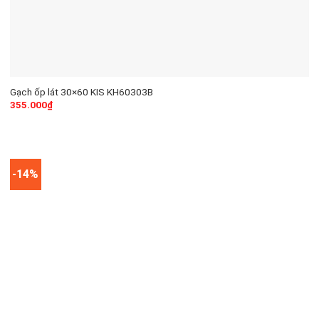
Gạch ốp lát 30×60 KIS KH60303B
355.000
₫
-14%