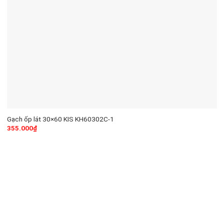
Gạch ốp lát 30×60 KIS KH60302C-1
355.000
₫