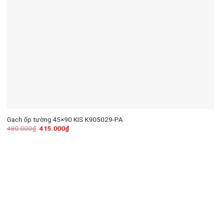
Gạch ốp tường 45×90 KIS K905029-PA
480.000
₫
415.000
₫