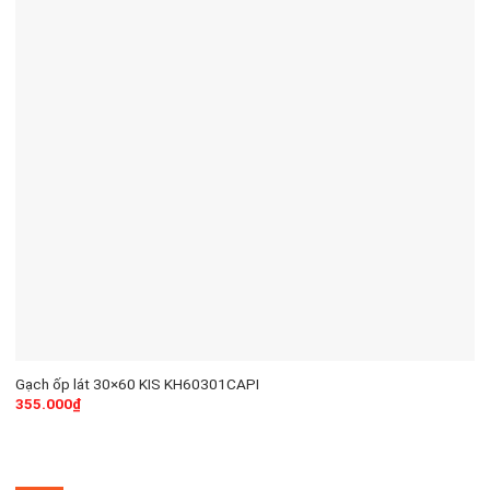
Gạch ốp lát 30×60 KIS KH60301CAPI
355.000
₫