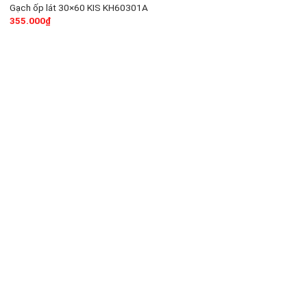
Gạch ốp lát 30×60 KIS KH60301A
355.000
₫