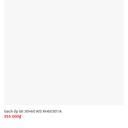
Gạch ốp lát 30×60 KIS KH60301A
355.000
₫