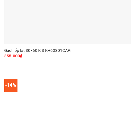
Gạch ốp lát 30×60 KIS KH60301CAPI
355.000
₫
-14%