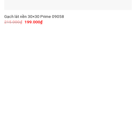
Gạch lát nền 30×30 Prime 09058
215.000
₫
199.000
₫