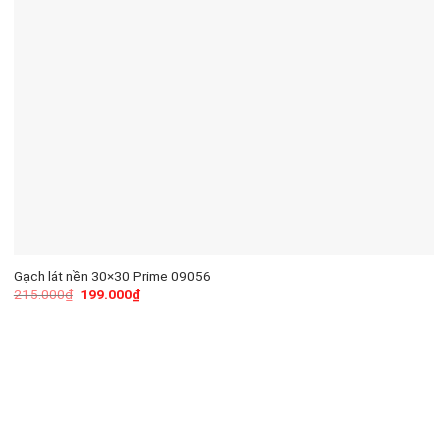
Gạch lát nền 30×30 Prime 09056
215.000
₫
199.000
₫