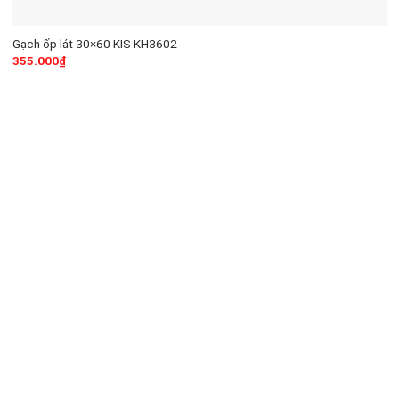
Gạch ốp lát 30×60 KIS KH3602
355.000
₫