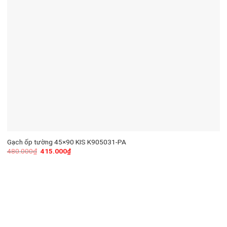
Gạch ốp tường 45×90 KIS K905031-PA
480.000
₫
415.000
₫