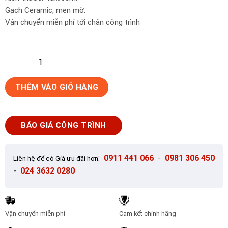
Gạch Ceramic, men mờ.
Vận chuyển miễn phí tới chân công trình
Gạch
THÊM VÀO GIỎ HÀNG
ốp
tường
45x90
BÁO GIÁ CÔNG TRÌNH
KIS
KH90501A-
YT
:
0911 441 066
-
0981 306 450
Liên hệ để có Giá ưu đãi hơn
số
-
024 3632 0280
lượng
Vận chuyển miễn phí
Cam kết chính hãng