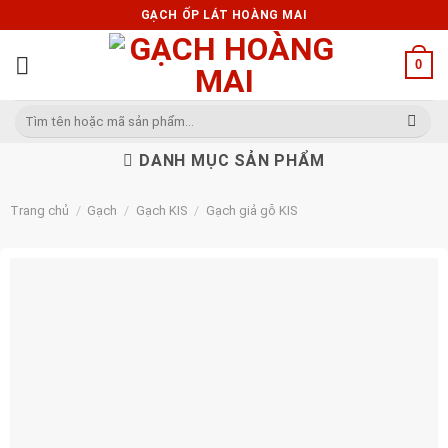
Skip
GẠCH ỐP LÁT HOÀNG MAI
to
content
0
Tìm
kiếm:
DANH MỤC SẢN PHẨM
Trang chủ
/
Gạch
/
Gạch KIS
/
Gạch giả gỗ KIS