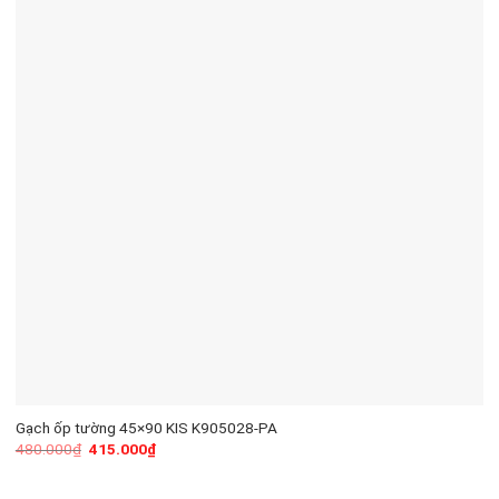
Gạch ốp tường 45×90 KIS K905028-PA
480.000
₫
415.000
₫