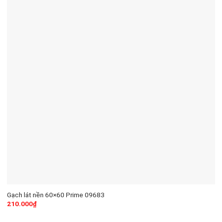
Gạch lát nền 60×60 Prime 09683
210.000
₫