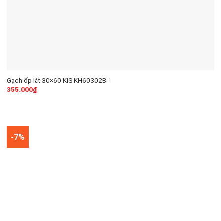
Gạch ốp lát 30×60 KIS KH60302B-1
355.000
₫
-7%