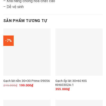
– Khả năng chống hóa chất cao
– Dễ vệ sinh
SẢN PHẨM TƯƠNG TỰ
-7%
Gạch ốp lát 30×60 KIS
Gạch lát nền 30×30 Prime 09056
KH60302A-1
215.000
₫
199.000
₫
355.000
₫