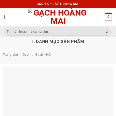
Skip
GẠCH ỐP LÁT HOÀNG MAI
to
content
0
Tìm
kiếm:
DANH MỤC SẢN PHẨM
Trang chủ
/
Gạch
/
Gạch INAX