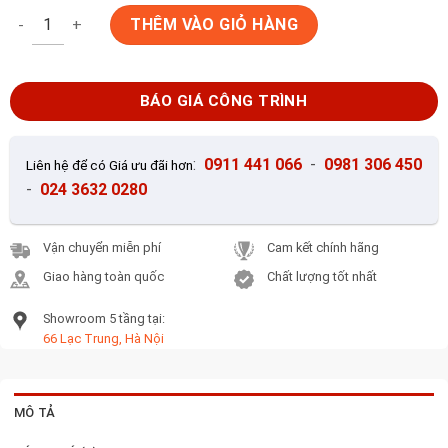
Gạch ốp tường Inax INAX-2312/VIZ-10 số lượng
THÊM VÀO GIỎ HÀNG
BÁO GIÁ CÔNG TRÌNH
:
0911 441 066
-
0981 306 450
Liên hệ để có Giá ưu đãi hơn
-
024 3632 0280
Vận chuyển miễn phí
Cam kết chính hãng
Giao hàng toàn quốc
Chất lượng tốt nhất
Showroom 5 tầng tại:
66 Lạc Trung, Hà Nội
MÔ TẢ