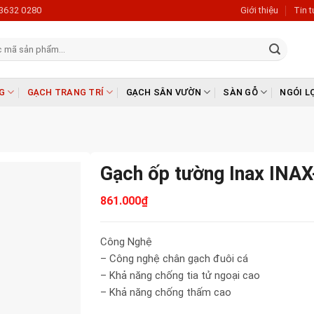
3632 0280
Giới thiệu
Tin 
G
GẠCH TRANG TRÍ
GẠCH SÂN VƯỜN
SÀN GỖ
NGÓI L
Gạch ốp tường Inax INA
861.000
₫
Công Nghệ
– Công nghệ chân gạch đuôi cá
– Khả năng chống tia tử ngoại cao
– Khả năng chống thấm cao