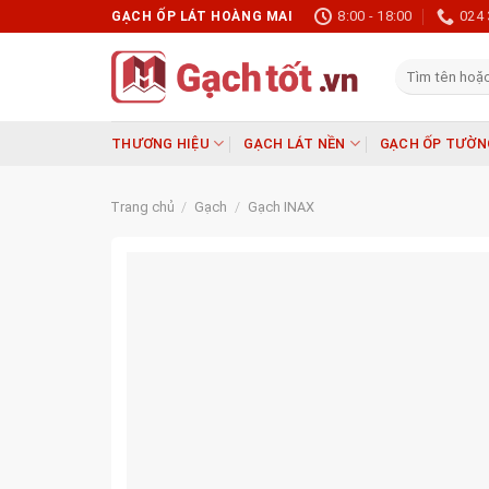
Skip
8:00 - 18:00
024 
GẠCH ỐP LÁT HOÀNG MAI
to
content
Tìm
kiếm:
THƯƠNG HIỆU
GẠCH LÁT NỀN
GẠCH ỐP TƯỜN
Trang chủ
/
Gạch
/
Gạch INAX