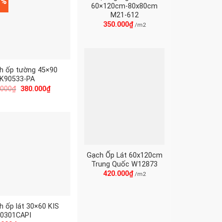
7%
60×120cm-80x80cm
M21-612
350.000
₫
/m2
h ốp tường 45×90
 K90533-PA
.000
₫
380.000
₫
Gạch Ốp Lát 60x120cm
Trung Quốc W12873
420.000
₫
/m2
h ốp lát 30×60 KIS
0301CAPI