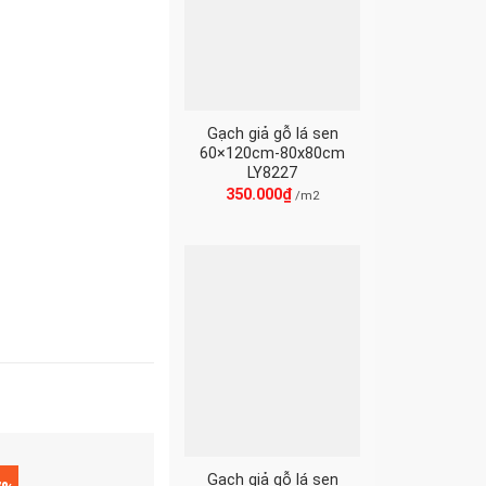
Gạch giả gỗ lá sen
60×120cm-80x80cm
LY8227
350.000
₫
/m2
Gạch giả gỗ lá sen