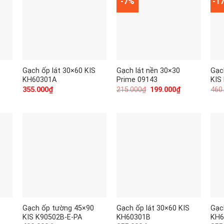
-7%
-1
Gạch ốp lát 30×60 KIS
Gạch lát nền 30×30
Gạc
KH60301A
Prime 09143
KIS
355.000
₫
215.000
₫
199.000
₫
460
Gạch ốp tường 45×90
Gạch ốp lát 30×60 KIS
Gạc
KIS K90502B-E-PA
KH60301B
KH6