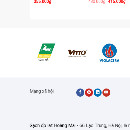
355.000
₫
480.000
₫
415.000
₫
Mạng xã hội:
Gạch ốp lát Hoàng Mai
-
66 Lạc Trung, Hà Nội
, là