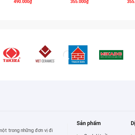
490.000
₫
355.000
₫
355
Sản phẩm
D
 một trong những đơn vị đi