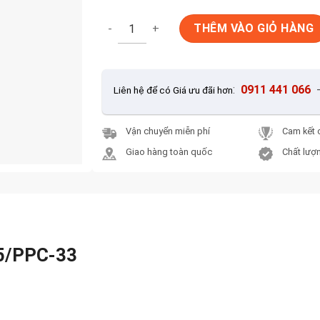
Gạch ốp tường Inax INAX-255/PPC-33 số lư
THÊM VÀO GIỎ HÀNG
:
0911 441 066
Liên hệ để có Giá ưu đãi hơn
Vận chuyển miễn phí
Cam kết 
Giao hàng toàn quốc
Chất lượn
55/PPC-33