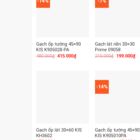
-14%
-7%
Gạch ốp tường 45×90
Gạch lát nền 30×30
KIS K905028-PA
Prime 09058
480.000
₫
415.000
₫
215.000
₫
199.000
₫
-14%
Gạch ốp lát 30×60 KIS
Gạch ốp tường 45×90
KH3602
KIS K905010PA