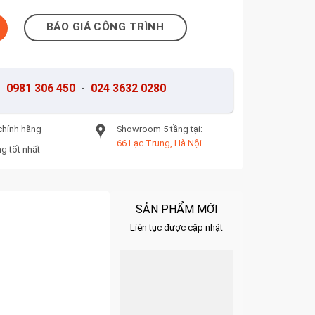
ợng
BÁO GIÁ CÔNG TRÌNH
-
0981 306 450
-
024 3632 0280
chính hãng
Showroom 5 tầng tại:
66 Lạc Trung, Hà Nội
g tốt nhất
SẢN PHẨM MỚI
Liên tục được cập nhật