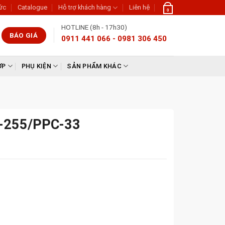
tức
Catalogue
Hỗ trợ khách hàng
Liên hệ
0
HOTLINE (8h - 17h30)
BÁO GIÁ
0911 441 066 - 0981 306 450
ỢP
PHỤ KIỆN
SẢN PHẨM KHÁC
X-255/PPC-33