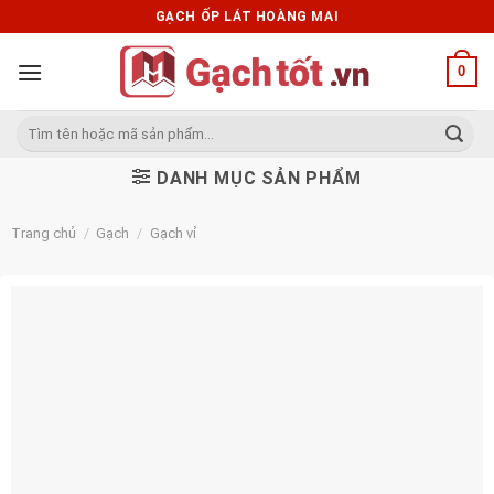
Skip
GẠCH ỐP LÁT HOÀNG MAI
to
content
0
Tìm
kiếm:
DANH MỤC SẢN PHẨM
Trang chủ
/
Gạch
/
Gạch vỉ