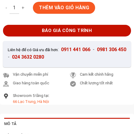
Gạch ốp tường Inax INAX-30B/SB-2 số lượng
THÊM VÀO GIỎ HÀNG
BÁO GIÁ CÔNG TRÌNH
:
0911 441 066
-
0981 306 450
Liên hệ để có Giá ưu đãi hơn
-
024 3632 0280
Vận chuyển miễn phí
Cam kết chính hãng
Giao hàng toàn quốc
Chất lượng tốt nhất
Showroom 5 tầng tại:
66 Lạc Trung, Hà Nội
MÔ TẢ