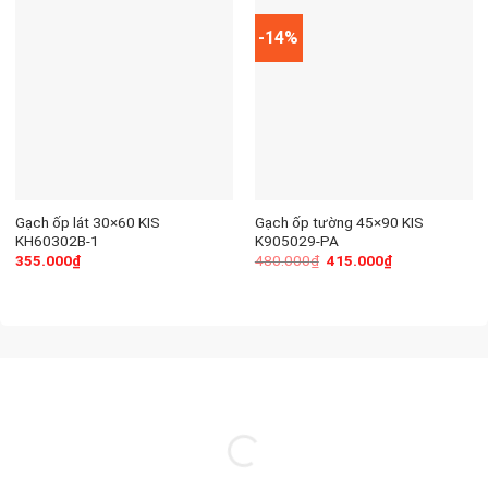
-14%
Gạch ốp lát 30×60 KIS
Gạch ốp tường 45×90 KIS
KH60302B-1
K905029-PA
355.000
₫
480.000
₫
415.000
₫