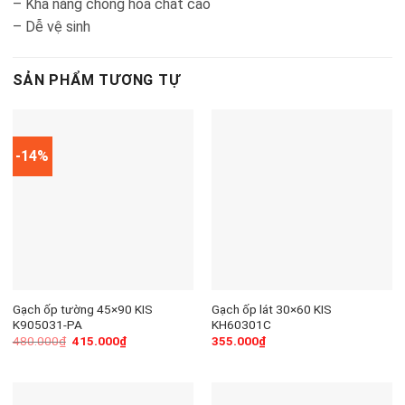
– Khả năng chống hóa chất cao
– Dễ vệ sinh
SẢN PHẨM TƯƠNG TỰ
-14%
Gạch ốp tường 45×90 KIS
Gạch ốp lát 30×60 KIS
K905031-PA
KH60301C
480.000
₫
415.000
₫
355.000
₫