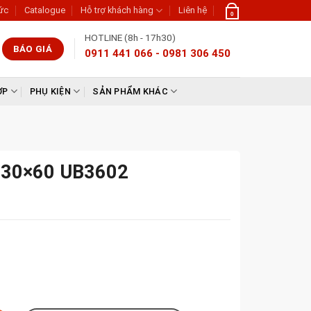
tức
Catalogue
Hỗ trợ khách hàng
Liên hệ
0
HOTLINE (8h - 17h30)
BÁO GIÁ
0911 441 066 - 0981 306 450
ỢP
PHỤ KIỆN
SẢN PHẨM KHÁC
a 30×60 UB3602