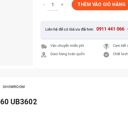
Gạch ốp tường Viglacera 30x60 UB3602 số 
THÊM VÀO GIỎ HÀNG
:
0911 441 066
Liên hệ để có Giá ưu đãi hơn
Vận chuyển miễn phí
Cam kết 
Giao hàng toàn quốc
Chất lượn
SHOWROOM
0×60 UB3602