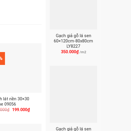
Gạch giả gỗ lá sen
60×120cm-80x80cm
LY8227
350.000
₫
/m2
7%
h lát nền 30×30
me 09056
.000
₫
199.000
₫
Gạch giả gỗ lá sen