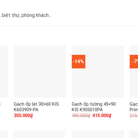
, biệt thự, phòng khách…
-14%
-
S
Gạch ốp lát 30×60 KIS
Gạch ốp tường 45×90
Gạc
K603909-PA
KIS K905010PA
Pri
355.000
₫
480.000
₫
415.000
₫
215