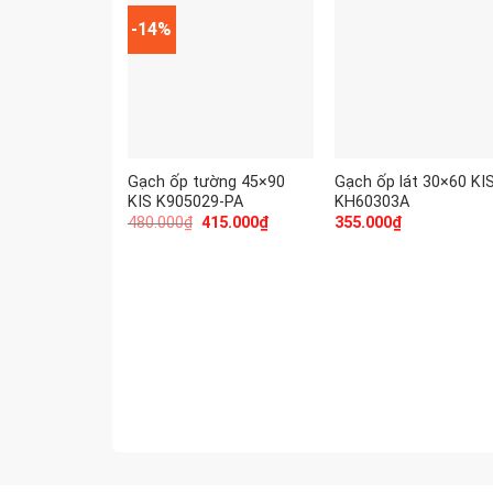
-14%
Gạch ốp tường 45×90
Gạch ốp lát 30×60 KI
KIS K905029-PA
KH60303A
480.000
₫
415.000
₫
355.000
₫