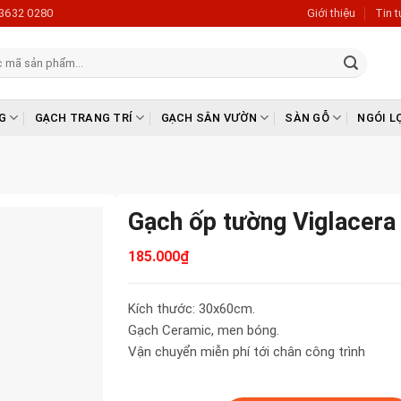
3632 0280
Giới thiệu
Tin 
G
GẠCH TRANG TRÍ
GẠCH SÂN VƯỜN
SÀN GỖ
NGÓI L
Gạch ốp tường Viglacer
185.000
₫
Kích thước: 30x60cm.
Gạch Ceramic, men bóng.
Vận chuyển miễn phí tới chân công trình