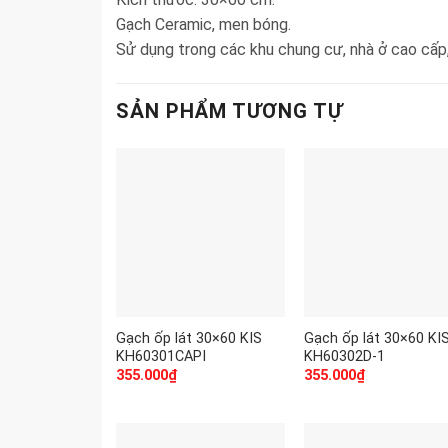
Gạch Ceramic, men bóng.
Sử dụng trong các khu chung cư, nhà ở cao cấp
SẢN PHẨM TƯƠNG TỰ
Gạch ốp lát 30×60 KIS
Gạch ốp lát 30×60 KI
KH60301CAPI
KH60302D-1
355.000
₫
355.000
₫