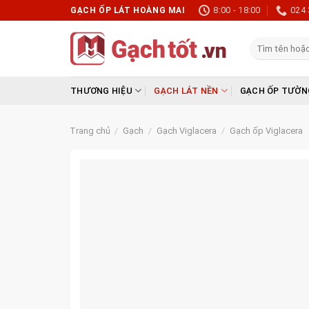
Skip
8:00 - 18:00
024 
GẠCH ỐP LÁT HOÀNG MAI
to
content
Tìm
kiếm:
THƯƠNG HIỆU
GẠCH LÁT NỀN
GẠCH ỐP TƯỜN
Trang chủ
/
Gạch
/
Gạch Viglacera
/
Gạch ốp Viglacera