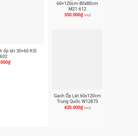
60×120cm-80x80cm
M21-612
350.000
₫
/m2
h ốp lát 30×60 KIS
602
.000
₫
Gạch Ốp Lát 60x120cm
Trung Quốc W12873
420.000
₫
/m2