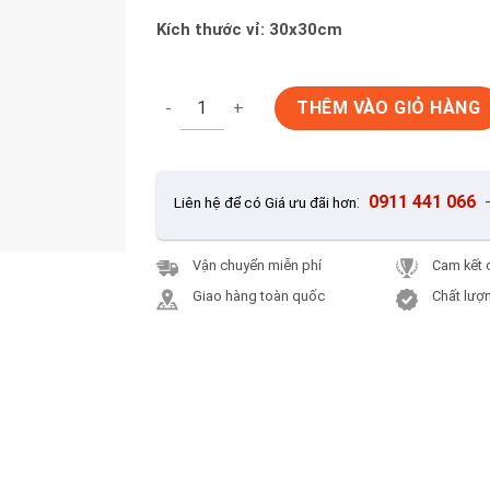
Kích thước vỉ: 30x30cm
Gạch Thẻ Trang Trí 30x30 Trung Quốc MG4
THÊM VÀO GIỎ HÀNG
:
0911 441 066
Liên hệ để có Giá ưu đãi hơn
Vận chuyển miễn phí
Cam kết 
Giao hàng toàn quốc
Chất lượn