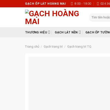
Skip
8:00 - 18:00
024 3
GẠCH ỐP LÁT HOÀNG MAI
to
content
Tìm
kiếm:
THƯƠNG HIỆU
GẠCH LÁT NỀN
GẠCH ỐP TƯỜN
Trang chủ
/
Gạch trang trí
/
Gạch trang trí TQ