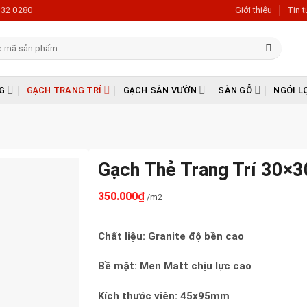
632 0280
Giới thiệu
Tin 
G
GẠCH TRANG TRÍ
GẠCH SÂN VƯỜN
SÀN GỖ
NGÓI L
Gạch Thẻ Trang Trí 30×
350.000
₫
/m2
Chất liệu: Granite độ bền cao
Bề mặt: Men Matt chịu lực cao
Kích thước viên: 45x95mm