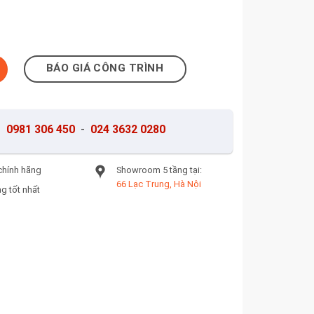
595-2 số lượng
BÁO GIÁ CÔNG TRÌNH
-
0981 306 450
-
024 3632 0280
chính hãng
Showroom 5 tầng tại:
66 Lạc Trung, Hà Nội
g tốt nhất