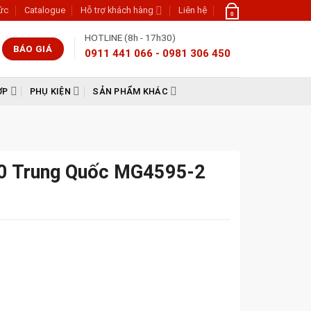
tức
Catalogue
Hỗ trợ khách hàng
Liên hệ
0
HOTLINE (8h - 17h30)
BÁO GIÁ
0911 441 066 - 0981 306 450
ỢP
PHỤ KIỆN
SẢN PHẨM KHÁC
30 Trung Quốc MG4595-2