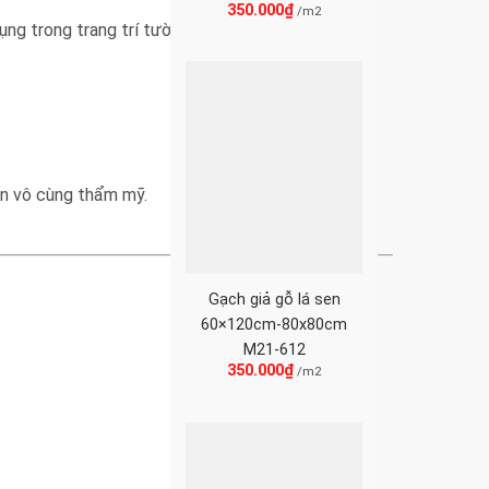
350.000
₫
/m2
g trong trang trí tường nhà tắm, bếp, quán bar,
an vô cùng thẩm mỹ.
Gạch giả gỗ lá sen
60×120cm-80x80cm
M21-612
350.000
₫
/m2