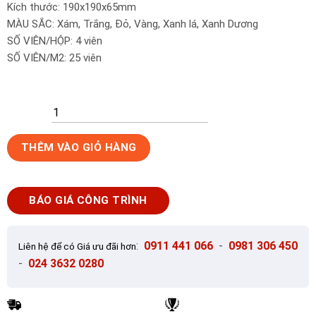
Kích thước: 190x190x65mm
MÀU SẮC: Xám, Trắng, Đỏ, Vàng, Xanh lá, Xanh Dương
SỐ VIÊN/HỘP: 4 viên
SỐ VIÊN/M2: 25 viên
Gạch
THÊM VÀO GIỎ HÀNG
thông
gió
-
BÁO GIÁ CÔNG TRÌNH
Bông
gió
Secoin
:
0911 441 066
-
0981 306 450
Liên hệ để có Giá ưu đãi hơn
SVB15
-
024 3632 0280
số
lượng