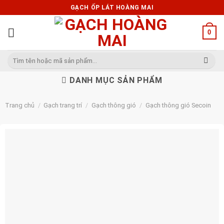
Skip
GẠCH ỐP LÁT HOÀNG MAI
to
content
0
Tìm
kiếm:
DANH MỤC SẢN PHẨM
Trang chủ
/
Gạch trang trí
/
Gạch thông gió
/
Gạch thông gió Secoin