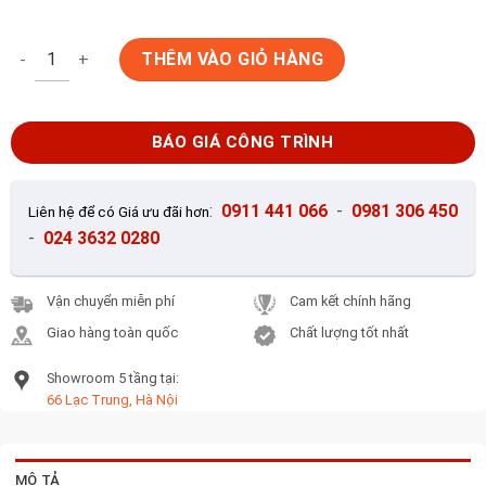
Gạch Trang Trí 15x50cm Việt Nhật VF-1594 số lượng
THÊM VÀO GIỎ HÀNG
BÁO GIÁ CÔNG TRÌNH
:
0911 441 066
-
0981 306 450
Liên hệ để có Giá ưu đãi hơn
-
024 3632 0280
Vận chuyển miễn phí
Cam kết chính hãng
Giao hàng toàn quốc
Chất lượng tốt nhất
Showroom 5 tầng tại:
66 Lạc Trung, Hà Nội
MÔ TẢ