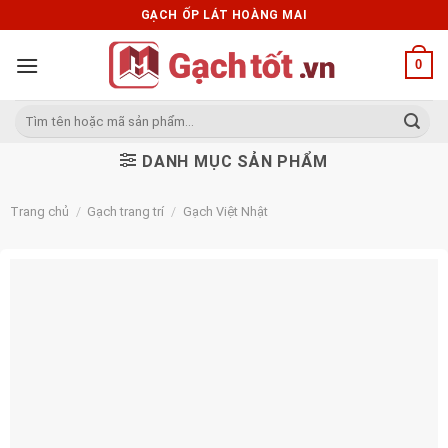
Skip
GẠCH ỐP LÁT HOÀNG MAI
to
content
0
Tìm
kiếm:
DANH MỤC SẢN PHẨM
Trang chủ
/
Gạch trang trí
/
Gạch Việt Nhật