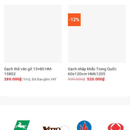
-12%
Gạch thẻ vân gỗ 15×80 HM-
Gạch nhập khẩu Trung Quốc
15802
60x120cm HM61205
280.000
₫
590.000
₫
520.000
₫
/1m2, Đã Bao gồm VAT