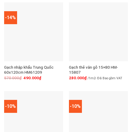
-14%
Gạch nhập khẩu Trung Quốc
Gạch thẻ vân gỗ 15×80 HM-
60x120cm HM61209
15807
570.000
₫
490.000
₫
280.000
₫
/1m2- Đã Bao gồm VAT
-10%
-10%