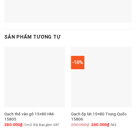
SẢN PHẨM TƯƠNG TỰ
-10%
Gạch thẻ vân gỗ 15×80 HM-
Gạch ốp lát 15×80 Trung Quốc
15805
15806
280.000
₫
290.000
₫
260.000
₫
/1m2- Đã Bao gồm VAT
/M2