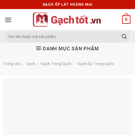
Skip
GẠCH ỐP LÁT HOÀNG MAI
to
content
0
Tìm
kiếm:
DANH MỤC SẢN PHẨM
Trang chủ
/
Gạch
/
Gạch Trung Quốc
/
Gạch ốp Trung Quốc