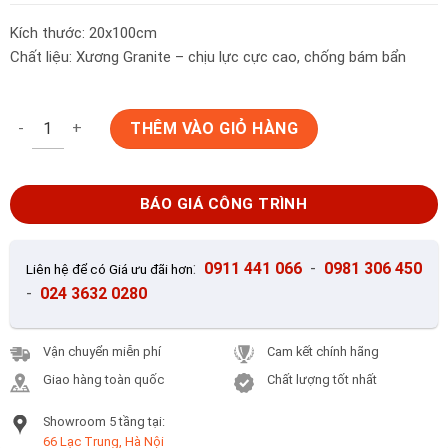
Kích thước: 20x100cm
Chất liệu: Xương Granite – chịu lực cực cao, chống bám bẩn
Gạch Ốp Lát 20x100cm Trung Quốc HkM203 số lượng
THÊM VÀO GIỎ HÀNG
BÁO GIÁ CÔNG TRÌNH
:
0911 441 066
-
0981 306 450
Liên hệ để có Giá ưu đãi hơn
-
024 3632 0280
Vận chuyển miễn phí
Cam kết chính hãng
Giao hàng toàn quốc
Chất lượng tốt nhất
Showroom 5 tầng tại:
66 Lạc Trung, Hà Nội