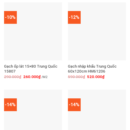
-10%
-12%
Gạch ốp lát 15×80 Trung Quốc
Gạch nhập khẩu Trung Quốc
15807
60x120cm HM61206
290.000
₫
260.000
₫
590.000
₫
520.000
₫
/M2
-14%
-14%