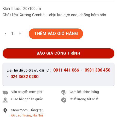
Kích thước: 20x100cm
Chất liệu: Xương Granite – chịu lực cực cao, chống bám bẩn
Gạch Ốp Lát 20x100cm Trung Quốc HKT108 số lượng
THÊM VÀO GIỎ HÀNG
BÁO GIÁ CÔNG TRÌNH
:
0911 441 066
-
0981 306 450
Liên hệ để có Giá ưu đãi hơn
-
024 3632 0280
Vận chuyển miễn phí
Cam kết chính hãng
Giao hàng toàn quốc
Chất lượng tốt nhất
Showroom 5 tầng tại:
66 Lạc Trung, Hà Nội