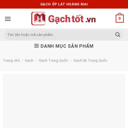
Skip
GẠCH ỐP LÁT HOÀNG MAI
to
content
0
Tìm
kiếm:
DANH MỤC SẢN PHẨM
Trang chủ
/
Gạch
/
Gạch Trung Quốc
/
Gạch lát Trung Quốc