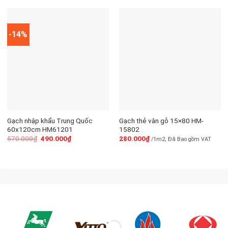
-14%
Gạch nhập khẩu Trung Quốc
Gạch thẻ vân gỗ 15×80 HM-
60x120cm HM61201
15802
570.000
₫
490.000
₫
280.000
₫
/1m2, Đã Bao gồm VAT