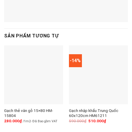
SẢN PHẨM TƯƠNG TỰ
-14%
Gạch thẻ vân gỗ 15×80 HM-
Gạch nhập khẩu Trung Quốc
15804
60x120cm HM61211
280.000
₫
590.000
₫
510.000
₫
/1m2- Đã Bao gồm VAT