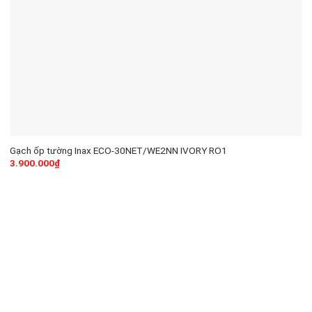
Gạch ốp tường Inax ECO-30NET/WE2NN IVORY RO1
3.900.000
₫