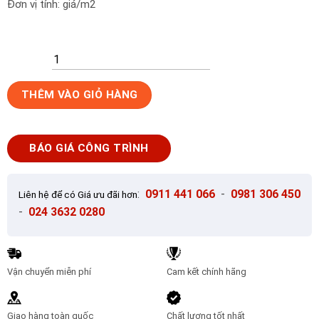
Đơn vị tính: giá/m2
Gạch
THÊM VÀO GIỎ HÀNG
tranh
kính
trang
BÁO GIÁ CÔNG TRÌNH
trí
3D
ANK-
:
0911 441 066
-
0981 306 450
Liên hệ để có Giá ưu đãi hơn
HQ22
-
024 3632 0280
số
lượng
Vận chuyển miễn phí
Cam kết chính hãng
Giao hàng toàn quốc
Chất lượng tốt nhất