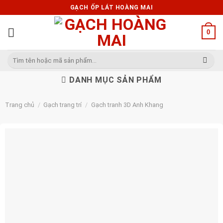
Skip
GẠCH ỐP LÁT HOÀNG MAI
to
content
0
Tìm
kiếm:
DANH MỤC SẢN PHẨM
Trang chủ
/
Gạch trang trí
/
Gạch tranh 3D Anh Khang