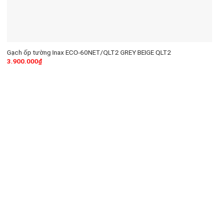
Gạch ốp tường Inax ECO-60NET/QLT2 GREY BEIGE QLT2
3.900.000
₫