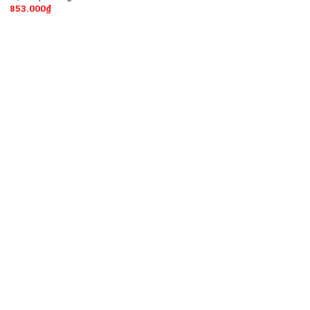
853.000
₫