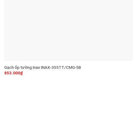
Gạch ốp tường Inax INAX-355TT/CMG-5B
853.000
₫