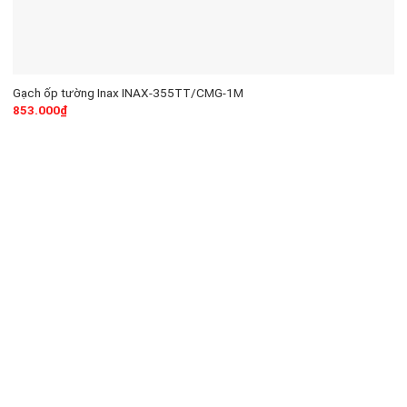
Gạch ốp tường Inax INAX-355TT/CMG-1M
853.000
₫