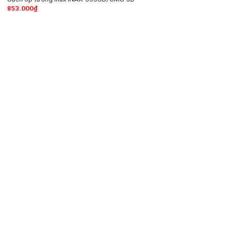
853.000
₫