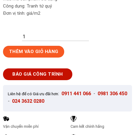
Công dụng: Tranh tứ quý
Đơn vị tính: giá/m2
Gạch
THÊM VÀO GIỎ HÀNG
tranh
kính
trang
BÁO GIÁ CÔNG TRÌNH
trí
3D
ANK-
:
0911 441 066
-
0981 306 450
Liên hệ để có Giá ưu đãi hơn
TQ03D
-
024 3632 0280
số
lượng
Vận chuyển miễn phí
Cam kết chính hãng