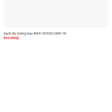
Gạch ốp tường Inax INAX-355SD/CMG-1B
853.000
₫