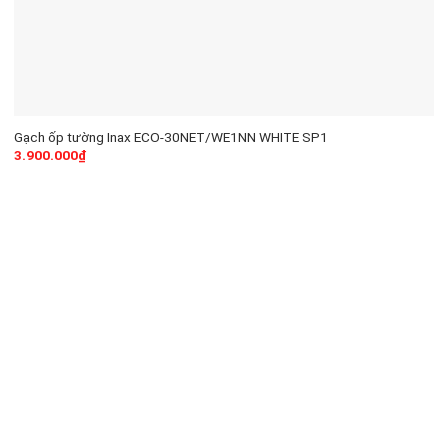
Gạch ốp tường Inax ECO-30NET/WE1NN WHITE SP1
3.900.000
₫