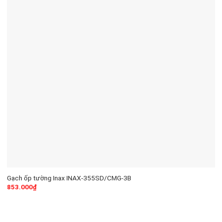
Gạch ốp tường Inax INAX-355SD/CMG-3B
853.000
₫