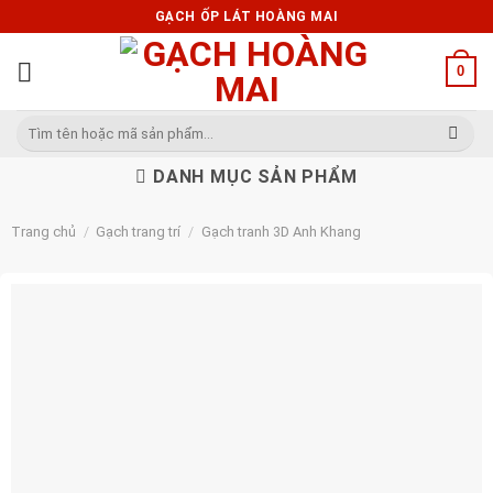
Skip
GẠCH ỐP LÁT HOÀNG MAI
to
content
0
Tìm
kiếm:
DANH MỤC SẢN PHẨM
Trang chủ
/
Gạch trang trí
/
Gạch tranh 3D Anh Khang