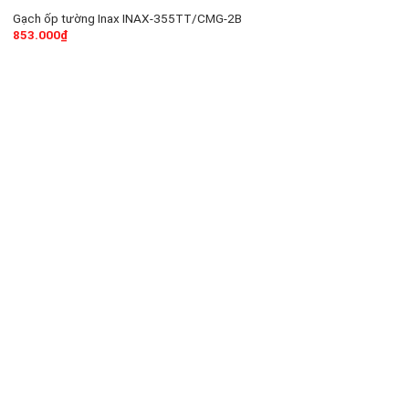
Gạch ốp tường Inax INAX-355TT/CMG-2B
853.000
₫