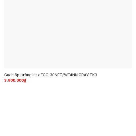
Gạch ốp tường Inax ECO-30NET/WE4NN GRAY TK3
3.900.000
₫