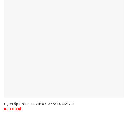
Gạch ốp tường Inax INAX-355SD/CMG-2B
853.000
₫