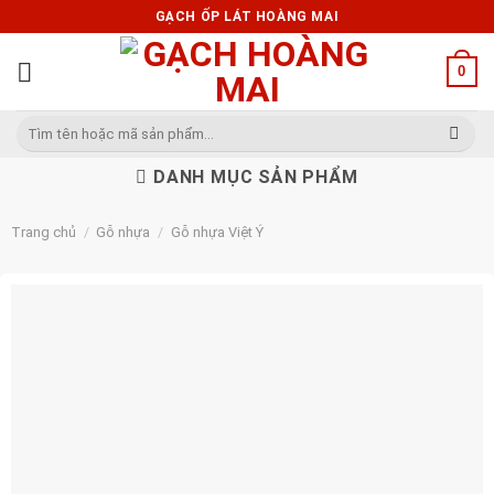
Skip
GẠCH ỐP LÁT HOÀNG MAI
to
content
0
Tìm
kiếm:
DANH MỤC SẢN PHẨM
Trang chủ
/
Gỗ nhựa
/
Gỗ nhựa Việt Ý