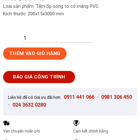
Loại sản phẩm: Tấm ốp sóng to có màng PVC
Kích thước: 200x15x3000 mm
Gỗ
THÊM VÀO GIỎ HÀNG
nhựa
ốp
tường
BÁO GIÁ CÔNG TRÌNH
loại
sóng
to
:
0911 441 066
-
0981 306 450
Liên hệ để có Giá ưu đãi hơn
Việt
-
024 3632 0280
Ý
ST06
số
lượng
Vận chuyển miễn phí
Cam kết chính hãng