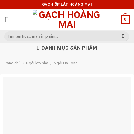
Skip
GẠCH ỐP LÁT HOÀNG MAI
to
content
0
Tìm
kiếm:
DANH MỤC SẢN PHẨM
Trang chủ
/
Ngói lợp nhà
/
Ngói Hạ Long