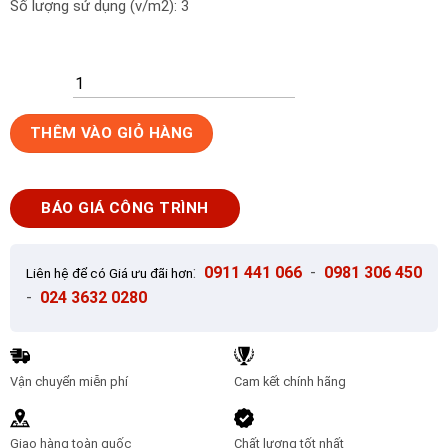
Số lượng sử dụng (v/m2): 3
Ngói
THÊM VÀO GIỎ HÀNG
lợp
nhà
nóc
BÁO GIÁ CÔNG TRÌNH
to
Hạ
Long
:
0911 441 066
-
0981 306 450
Liên hệ để có Giá ưu đãi hơn
số
-
024 3632 0280
lượng
Vận chuyển miễn phí
Cam kết chính hãng
Giao hàng toàn quốc
Chất lượng tốt nhất