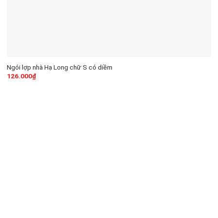
Ngói lợp nhà Hạ Long chữ S có diềm
126.000
₫