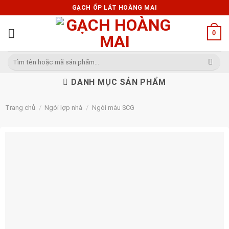
Skip
GẠCH ỐP LÁT HOÀNG MAI
to
content
0
Tìm
kiếm:
DANH MỤC SẢN PHẨM
Trang chủ
/
Ngói lợp nhà
/
Ngói màu SCG