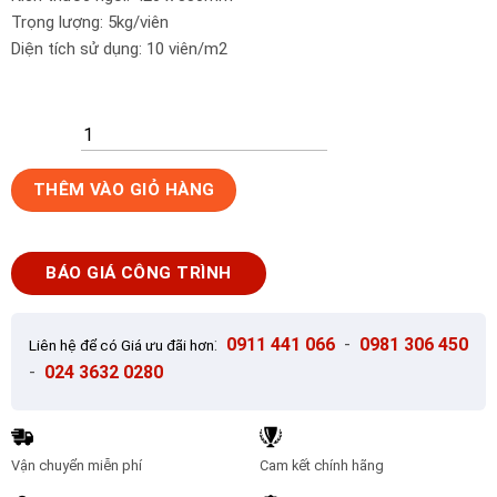
Trọng lượng: 5kg/viên
Diện tích sử dụng: 10 viên/m2
Ngói
THÊM VÀO GIỎ HÀNG
màu
dạng
phẳng
BÁO GIÁ CÔNG TRÌNH
SCG
P006
Log
:
0911 441 066
-
0981 306 450
Liên hệ để có Giá ưu đãi hơn
Brown
-
024 3632 0280
số
lượng
Vận chuyển miễn phí
Cam kết chính hãng