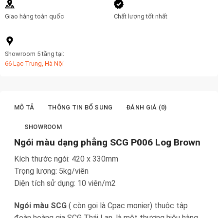
Giao hàng toàn quốc
Chất lượng tốt nhất
Showroom 5 tầng tại:
66 Lạc Trung, Hà Nội
MÔ TẢ
THÔNG TIN BỔ SUNG
ĐÁNH GIÁ (0)
SHOWROOM
Ngói màu dạng phẳng SCG P006 Log Brown
Kích thước ngói: 420 x 330mm
Trọng lượng: 5kg/viên
Diện tích sử dụng: 10 viên/m2
Ngói màu SCG
( còn gọi là Cpac monier) thuộc tập
đoàn hoàng gia SCG Thái Lan, là một thương hiệu hàng