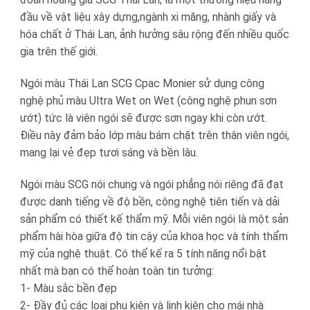
đầu về vật liệu xây dựng,ngành xi măng, nhành giấy và
hóa chất ở Thái Lan, ảnh hưởng sâu rộng đến nhiều quốc
gia trên thế giới.
Ngói màu Thái Lan SCG Cpac Monier sử dụng công
nghệ phủ màu Ultra Wet on Wet (công nghệ phun sơn
ướt) tức là viên ngói sẽ được sơn ngay khi còn ướt.
Điều này đảm bảo lớp màu bám chặt trên thân viên ngói,
mang lại vẻ đẹp tươi sáng và bền lâu.
Ngói màu SCG nói chung và ngói phẳng nói riêng đã đạt
được danh tiếng về độ bền, công nghệ tiên tiến và dải
sản phẩm có thiết kế thẩm mỹ. Mỗi viên ngói là một sản
phẩm hài hòa giữa độ tin cậy của khoa học và tính thẩm
mỹ của nghệ thuật. Có thể kế ra 5 tính năng nổi bật
nhất mà bạn có thể hoàn toàn tin tưởng:
1- Màu sắc bền đẹp
2- Đầy đủ các loại phụ kiện và linh kiện cho mái nhà