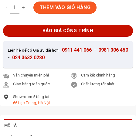
Ngói màu phẳng Fuji M4 Forest Green số lượng
THÊM VÀO GIỎ HÀNG
BÁO GIÁ CÔNG TRÌNH
:
0911 441 066
-
0981 306 450
Liên hệ để có Giá ưu đãi hơn
-
024 3632 0280
Vận chuyển miễn phí
Cam kết chính hãng
Giao hàng toàn quốc
Chất lượng tốt nhất
Showroom 5 tầng tại:
66 Lạc Trung, Hà Nội
MÔ TẢ