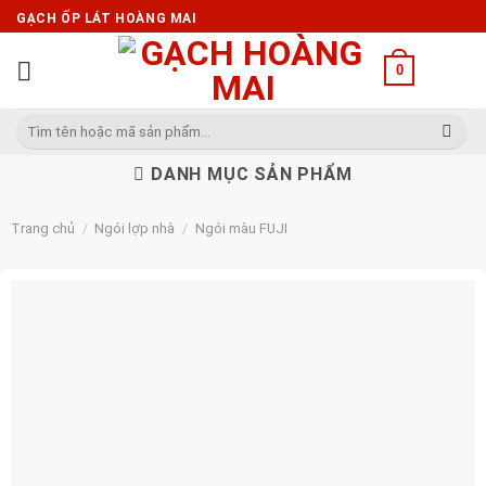
Skip
GẠCH ỐP LÁT HOÀNG MAI
to
content
0
Tìm
kiếm:
DANH MỤC SẢN PHẨM
Trang chủ
/
Ngói lợp nhà
/
Ngói màu FUJI