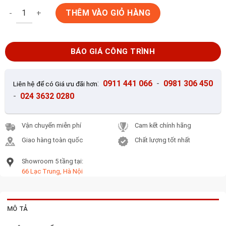
Ngói sóng Inari IF05 màu đen số lượng
THÊM VÀO GIỎ HÀNG
BÁO GIÁ CÔNG TRÌNH
:
0911 441 066
-
0981 306 450
Liên hệ để có Giá ưu đãi hơn
-
024 3632 0280
Vận chuyển miễn phí
Cam kết chính hãng
Giao hàng toàn quốc
Chất lượng tốt nhất
Showroom 5 tầng tại:
66 Lạc Trung, Hà Nội
MÔ TẢ