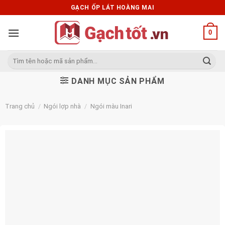
Skip
GẠCH ỐP LÁT HOÀNG MAI
to
content
0
Tìm
kiếm:
DANH MỤC SẢN PHẨM
Trang chủ
/
Ngói lợp nhà
/
Ngói màu Inari