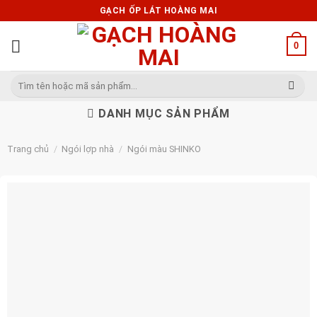
Skip
GẠCH ỐP LÁT HOÀNG MAI
to
content
0
Tìm
kiếm:
DANH MỤC SẢN PHẨM
Trang chủ
/
Ngói lợp nhà
/
Ngói màu SHINKO