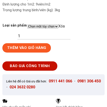
Định lượng cho 1m2: 9viên/m2
Trọng lượng trung bình/viên (kg): 3kg
Loại sản phẩm
Xóa
Ngói
THÊM VÀO GIỎ HÀNG
sóng
Nhật
Bản
BÁO GIÁ CÔNG TRÌNH
2
màu
đỏ
:
0911 441 066
-
0981 306 450
Liên hệ để có Giá ưu đãi hơn
đen
-
024 3632 0280
SHINKO
SH08
số
lượng