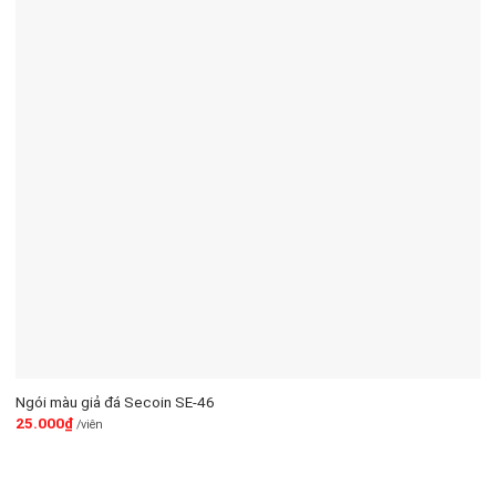
Ngói màu giả đá Secoin SE-46
25.000
₫
/viên