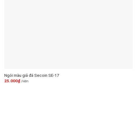
Ngói màu giả đá Secoin SE-17
25.000
₫
/viên