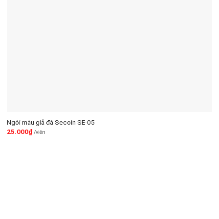
Ngói màu giả đá Secoin SE-05
25.000
₫
/viên