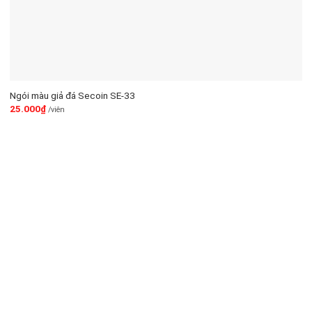
Ngói màu giả đá Secoin SE-33
25.000
₫
/viên