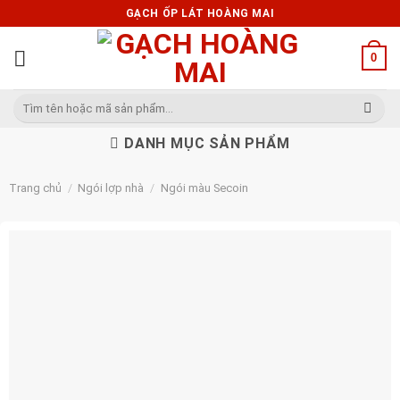
Skip
GẠCH ỐP LÁT HOÀNG MAI
to
content
0
Tìm
kiếm:
DANH MỤC SẢN PHẨM
Trang chủ
/
Ngói lợp nhà
/
Ngói màu Secoin