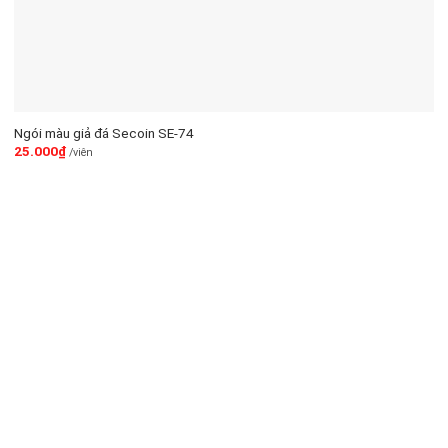
Ngói màu giả đá Secoin SE-74
25.000
₫
/viên