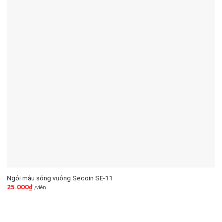
Ngói màu sóng vuông Secoin SE-11
25.000
₫
/viên