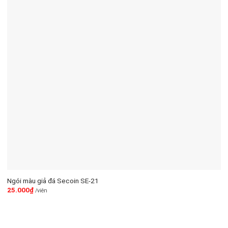
Ngói màu giả đá Secoin SE-21
25.000
₫
/viên