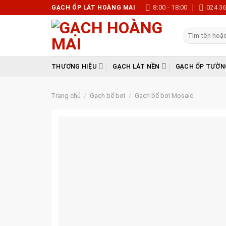
Skip
8:00 - 18:00
024 3
GẠCH ỐP LÁT HOÀNG MAI
to
content
Tìm
kiếm:
THƯƠNG HIỆU
GẠCH LÁT NỀN
GẠCH ỐP TƯỜN
Trang chủ
/
Gạch bể bơi
/
Gạch bể bơi Mosaic