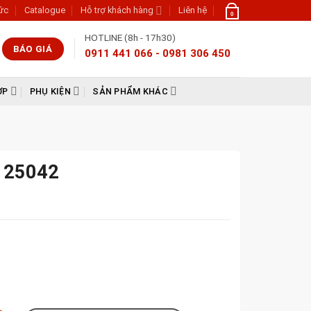
tức
Catalogue
Hỗ trợ khách hàng
Liên hệ
0
HOTLINE (8h - 17h30)
BÁO GIÁ
0911 441 066 - 0981 306 450
ỢP
PHỤ KIỆN
SẢN PHẨM KHÁC
T 25042