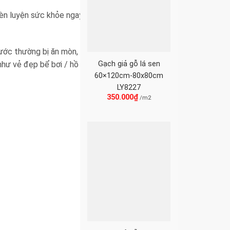
rèn luyện sức khỏe ngay tại nơi ở cũng như là điểm
trước thường bị ăn mòn, hỏng hóc và phai màu theo
Gạch giả gỗ lá sen
hư vẻ đẹp bể bơi / hồ bơi.
60×120cm-80x80cm
LY8227
350.000
₫
/m2