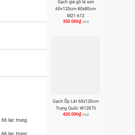
Gạch giả gỗ lá sen
60×120cm-80x80cm
M21-612
350.000
₫
/m2
Gạch Ốp Lát 60x120cm
Trung Quốc W12873
420.000
₫
/m2