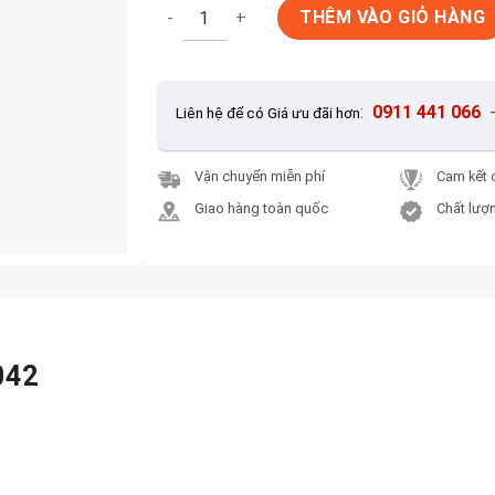
Gạch bể bơi Mosaic MST 25042 số lượng
THÊM VÀO GIỎ HÀNG
:
0911 441 066
Liên hệ để có Giá ưu đãi hơn
Vận chuyển miễn phí
Cam kết 
Giao hàng toàn quốc
Chất lượn
042