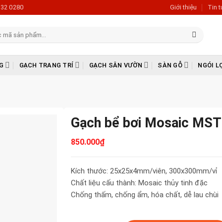
632 0280
Giới thiệu
Tin 
G
GẠCH TRANG TRÍ
GẠCH SÂN VƯỜN
SÀN GỖ
NGÓI L
Gạch bể bơi Mosaic MS
850.000
₫
Kích thước: 25x25x4mm/viên, 300x300mm/vỉ
Chất liệu cấu thành: Mosaic thủy tinh đặc
Chống thấm, chống ẩm, hóa chất, dễ lau chùi