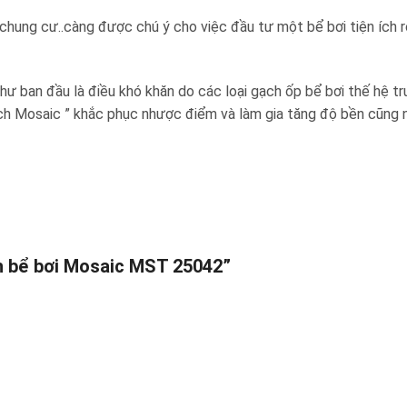
n, chung cư..càng được chú ý cho việc đầu tư một bể bơi tiện ích 
như ban đầu là điều khó khăn do các loại gạch ốp bể bơi thế hệ 
 gạch Mosaic ” khắc phục nhược điểm và làm gia tăng độ bền cũng n
ch bể bơi Mosaic MST 25042”