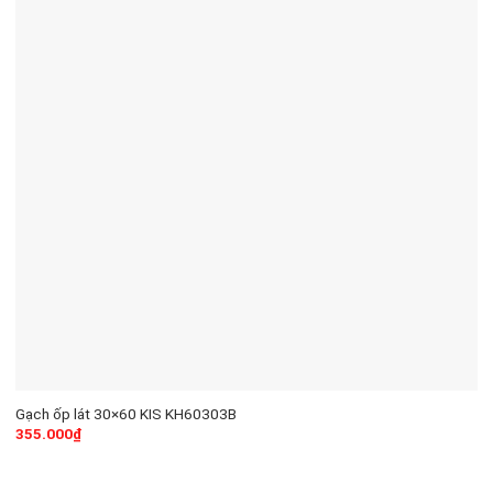
Gạch ốp lát 30×60 KIS KH60303B
355.000
₫