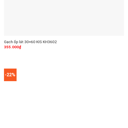
Gạch ốp lát 30×60 KIS KH3602
355.000
₫
-22%