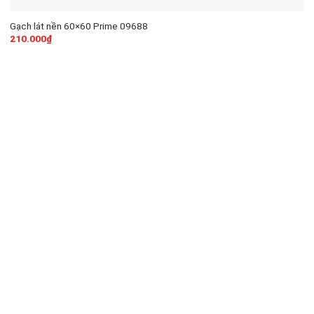
Gạch lát nền 60×60 Prime 09688
210.000
₫