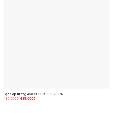
Gạch ốp tường 45×90 KIS K905028-PA
480.000
₫
415.000
₫