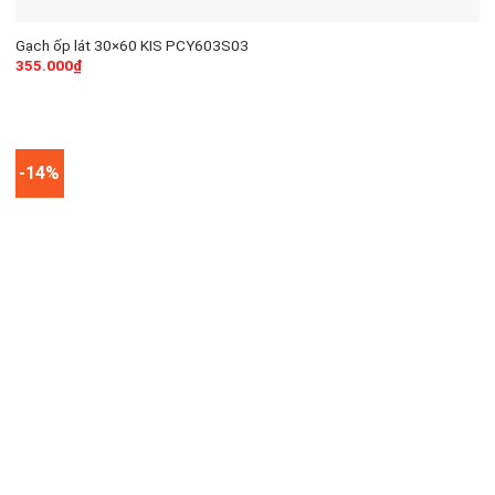
Gạch ốp lát 30×60 KIS PCY603S03
355.000
₫
-14%