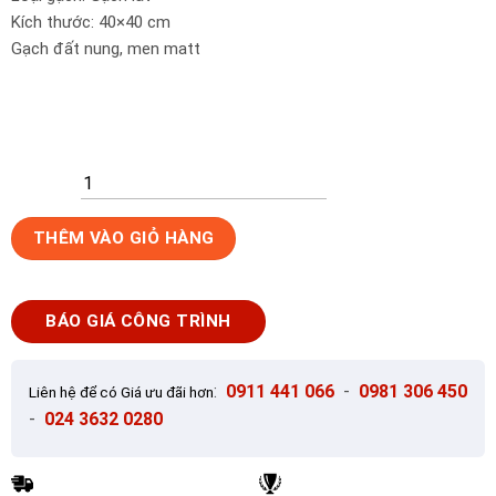
Kích thước: 40×40 cm
Gạch đất nung, men matt
Gạch
THÊM VÀO GIỎ HÀNG
lát
đất
nung
BÁO GIÁ CÔNG TRÌNH
40x40
Toko
Ceramic
:
0911 441 066
-
0981 306 450
Liên hệ để có Giá ưu đãi hơn
CT-
-
024 3632 0280
77
số
lượng