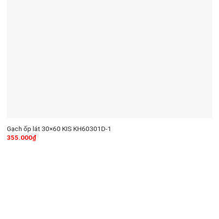
Gạch ốp lát 30×60 KIS KH60301D-1
355.000
₫