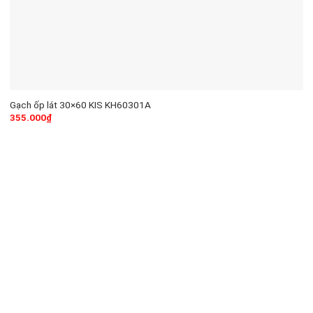
Gạch ốp lát 30×60 KIS KH60301A
355.000
₫