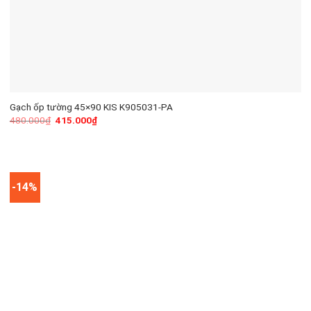
Gạch ốp tường 45×90 KIS K905031-PA
480.000
₫
415.000
₫
-14%