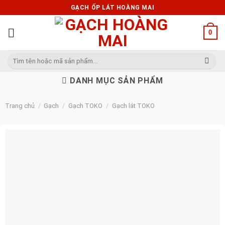
Skip
GẠCH ỐP LÁT HOÀNG MAI
to
content
0
Tìm
kiếm:
DANH MỤC SẢN PHẨM
Trang chủ
/
Gạch
/
Gạch TOKO
/
Gạch lát TOKO