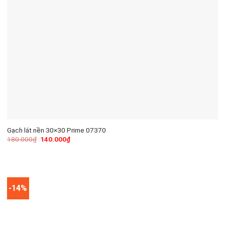
Gạch lát nền 30×30 Prime 07370
180.000
₫
140.000
₫
-14%