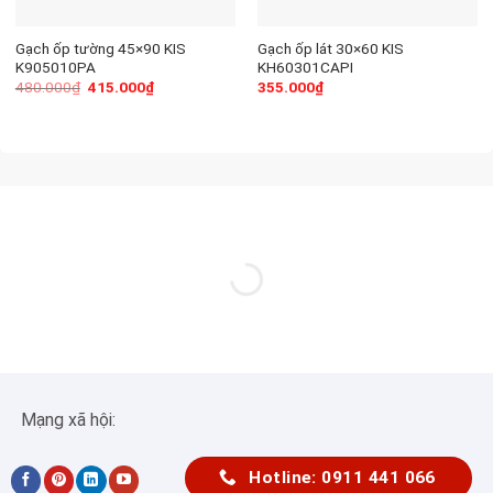
Gạch ốp tường 45×90 KIS
Gạch ốp lát 30×60 KIS
K905010PA
KH60301CAPI
480.000
₫
415.000
₫
355.000
₫
Mạng xã hội:
Hotline: 0911 441 066