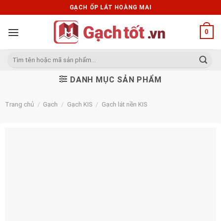
Skip
GẠCH ỐP LÁT HOÀNG MAI
to
content
0
Tìm
kiếm:
DANH MỤC SẢN PHẨM
Trang chủ
/
Gạch
/
Gạch KIS
/
Gạch lát nền KIS