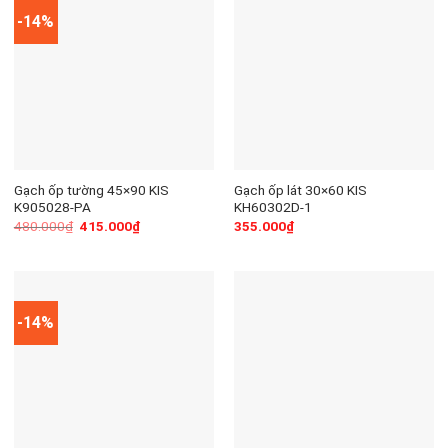
-14%
Gạch ốp tường 45×90 KIS
Gạch ốp lát 30×60 KIS
K905028-PA
KH60302D-1
480.000
₫
415.000
₫
355.000
₫
-14%