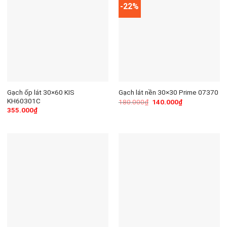
-22%
Gạch ốp lát 30×60 KIS
Gạch lát nền 30×30 Prime 07370
KH60301C
180.000
₫
140.000
₫
355.000
₫