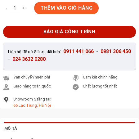
Gạch lát nền 60x60 KIS K600903B-Y số lượng
THÊM VÀO GIỎ HÀNG
BÁO GIÁ CÔNG TRÌNH
:
0911 441 066
-
0981 306 450
Liên hệ để có Giá ưu đãi hơn
-
024 3632 0280
Vận chuyển miễn phí
Cam kết chính hãng
Giao hàng toàn quốc
Chất lượng tốt nhất
Showroom 5 tầng tại:
66 Lạc Trung, Hà Nội
MÔ TẢ