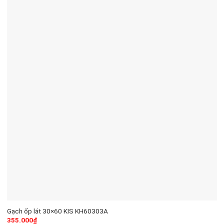
Gạch ốp lát 30×60 KIS KH60303A
355.000
₫