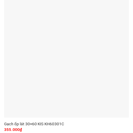
Gạch ốp lát 30×60 KIS KH60301C
355.000
₫