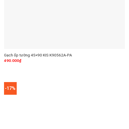
Gạch ốp tường 45×90 KIS K90562A-PA
490.000
₫
-17%