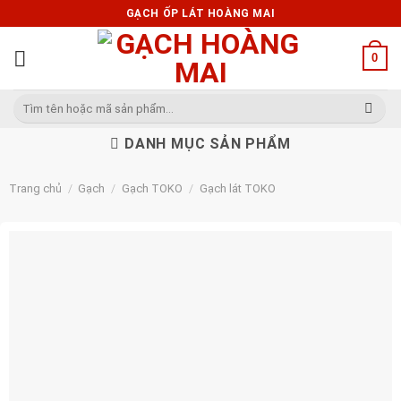
Skip
GẠCH ỐP LÁT HOÀNG MAI
to
content
0
Tìm
kiếm:
DANH MỤC SẢN PHẨM
Trang chủ
/
Gạch
/
Gạch TOKO
/
Gạch lát TOKO