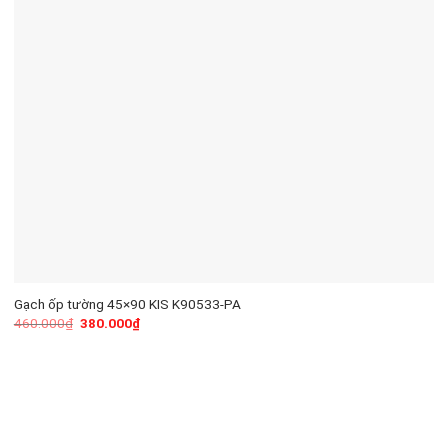
Gạch ốp tường 45×90 KIS K90533-PA
460.000
₫
380.000
₫