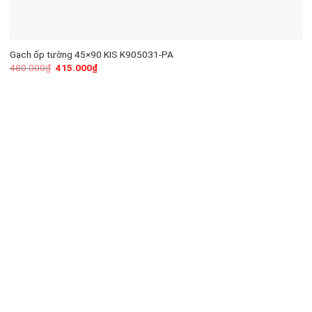
Gạch ốp tường 45×90 KIS K905031-PA
480.000
₫
415.000
₫