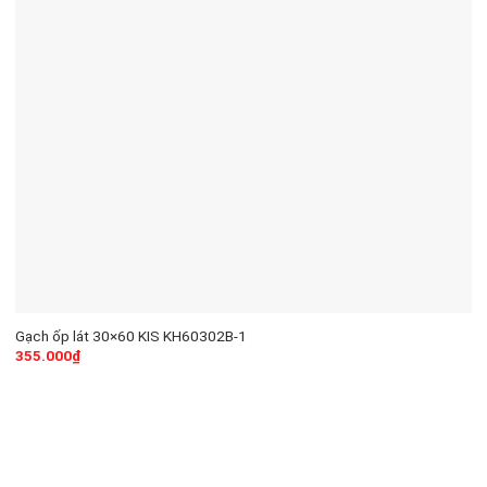
Gạch ốp lát 30×60 KIS KH60302B-1
355.000
₫