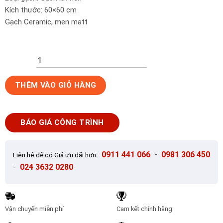
Kích thước: 60×60 cm
Gạch Ceramic, men matt
Gạch
THÊM VÀO GIỎ HÀNG
lát
nền
60x60
BÁO GIÁ CÔNG TRÌNH
Toko
Ceramic
CT-
:
0911 441 066
-
0981 306 450
Liên hệ để có Giá ưu đãi hơn
02
-
024 3632 0280
số
lượng
Vận chuyển miễn phí
Cam kết chính hãng