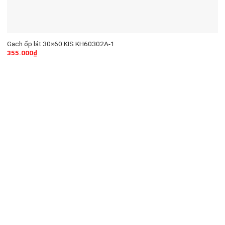
Gạch ốp lát 30×60 KIS KH60302A-1
355.000
₫