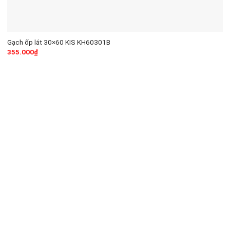
Gạch ốp lát 30×60 KIS KH60301B
355.000
₫