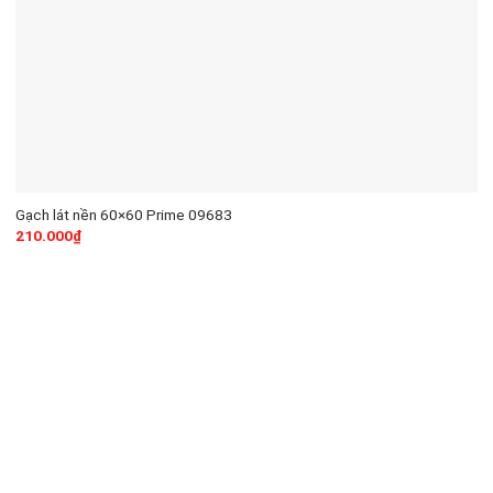
Gạch lát nền 60×60 Prime 09683
210.000
₫