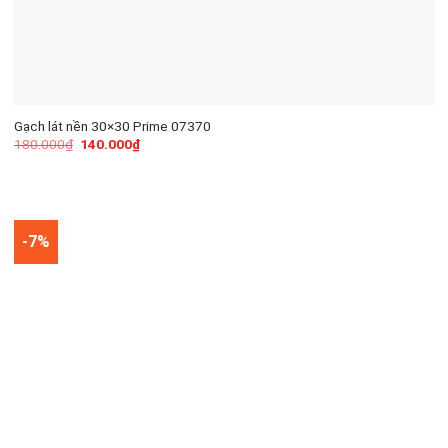
Gạch lát nền 30×30 Prime 07370
180.000
₫
140.000
₫
-7%