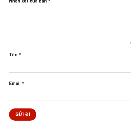
Nhận xét của bạn
*
Tên
*
Email
*