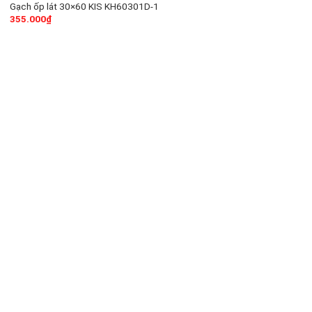
Gạch ốp lát 30×60 KIS KH60301D-1
355.000
₫