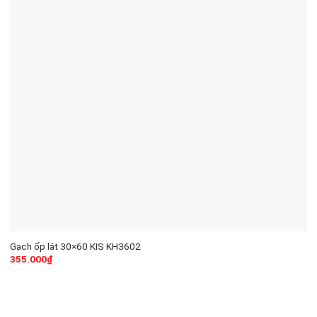
Gạch ốp lát 30×60 KIS KH3602
355.000
₫