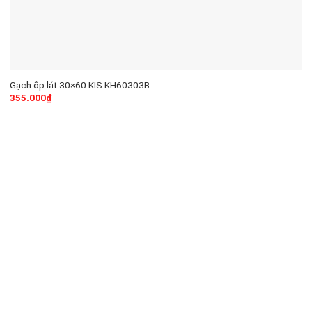
Gạch ốp lát 30×60 KIS KH60303B
355.000
₫