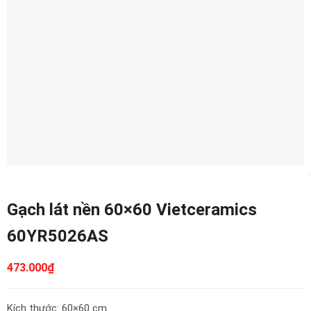
Gạch lát nền 60×60 Vietceramics
60YR5026AS
473.000
₫
Kích thước: 60×60 cm