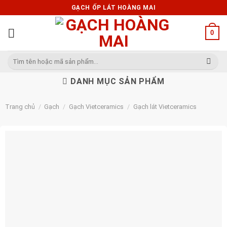
Skip
GẠCH ỐP LÁT HOÀNG MAI
to
content
0
Tìm
kiếm:
DANH MỤC SẢN PHẨM
Trang chủ
/
Gạch
/
Gạch Vietceramics
/
Gạch lát Vietceramics