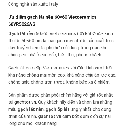
Công nghệ sản xuất: Italy
Ưu điểm gạch lát nền 60×60 Vietceramics
60YR5026AS
Gạch lát nền
60×60 Vietceramics 60YR5026AS kích
thước 60×60 cm là loại gạch men được sản xuất trên
dây truyền hiện đại phù hợp sử dụng trong các khu
chung cư, nhà ở cao cấp, biệt thự, phòng khách…
Gạch lát cao cấp Vietceramics với đặc tính vượt trội:
khả năng chống mài mòn cao, khả năng chịu áp lực cao,
chống axit, chống trơn trượt, không bức xạ ô nhiễm.
Sản phẩm được phân phối chính hãng với giá tốt nhất
tại
gachtot.vn
. Quý khách hãy đến và chọn lựa những
mẫu
gạch lát nền
,
gạch ốp lát
ưng ý nhất cho công
trình của mình,
gachtot.vn
cam kết đem đến sự hài
lòng cho mọi khách hàng.