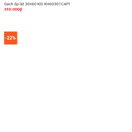
Gạch ốp lát 30×60 KIS KH60301CAPI
355.000
₫
-22%