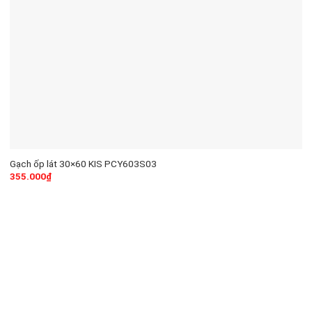
Gạch ốp lát 30×60 KIS PCY603S03
355.000
₫