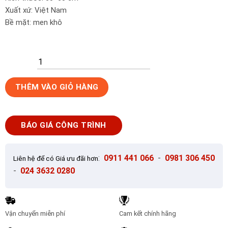
Xuất xứ: Việt Nam
Bề mặt: men khô
Gạch
THÊM VÀO GIỎ HÀNG
lát
nền
60x60
BÁO GIÁ CÔNG TRÌNH
Vietceramics
60YR5026AS
số
:
0911 441 066
-
0981 306 450
Liên hệ để có Giá ưu đãi hơn
lượng
-
024 3632 0280
Vận chuyển miễn phí
Cam kết chính hãng