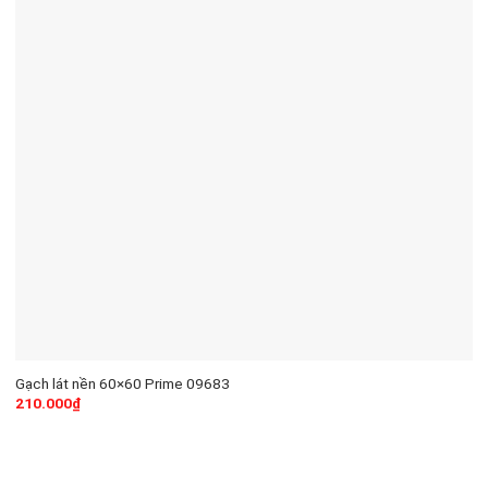
Gạch lát nền 60×60 Prime 09683
210.000
₫