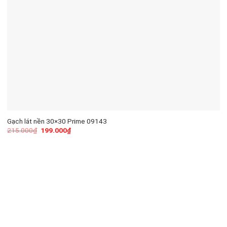
Gạch lát nền 30×30 Prime 09143
215.000
₫
199.000
₫