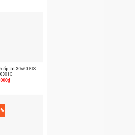
h ốp lát 30×60 KIS
0301C
.000
₫
7%