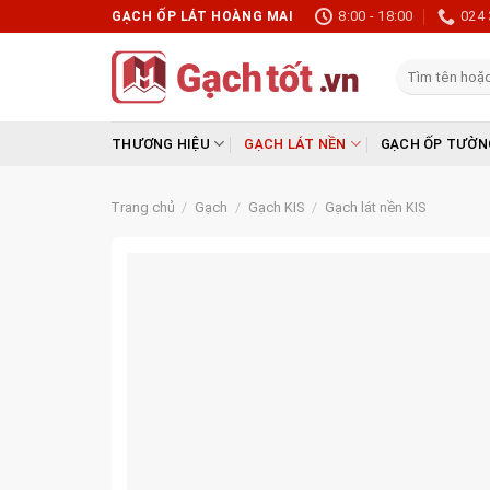
Skip
8:00 - 18:00
024 
GẠCH ỐP LÁT HOÀNG MAI
to
content
Tìm
kiếm:
THƯƠNG HIỆU
GẠCH LÁT NỀN
GẠCH ỐP TƯỜN
Trang chủ
/
Gạch
/
Gạch KIS
/
Gạch lát nền KIS