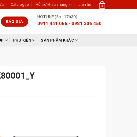
tức
Catalogue
Hỗ trợ khách hàng
Liên hệ
0
HOTLINE (8h - 17h30)
BÁO GIÁ
0911 441 066 - 0981 306 450
ỢP
PHỤ KIỆN
SẢN PHẨM KHÁC
 K80001_Y