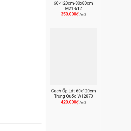
60×120cm-80x80cm
M21-612
350.000
₫
/m2
Gạch Ốp Lát 60x120cm
Trung Quốc W12873
420.000
₫
/m2