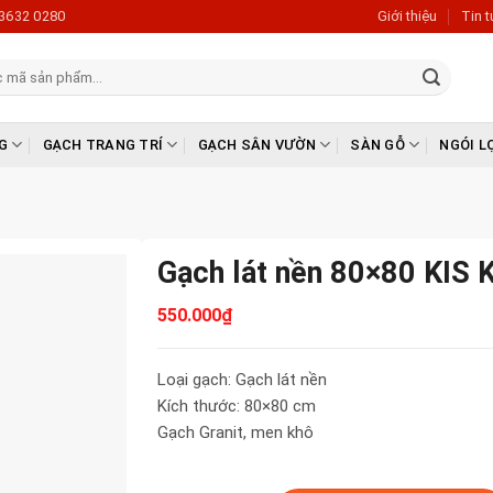
3632 0280
Giới thiệu
Tin 
G
GẠCH TRANG TRÍ
GẠCH SÂN VƯỜN
SÀN GỖ
NGÓI L
Gạch lát nền 80×80 KIS
550.000
₫
Loại gạch: Gạch lát nền
Kích thước: 80×80 cm
Gạch Granit, men khô