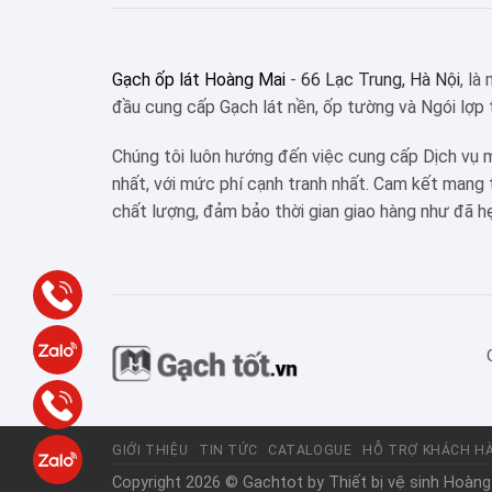
Gạch ốp lát Hoàng Mai
-
66 Lạc Trung, Hà Nội
, là
đầu cung cấp Gạch lát nền, ốp tường và Ngói lợp 
Chúng tôi luôn hướng đến việc cung cấp Dịch vụ 
nhất, với mức phí cạnh tranh nhất. Cam kết mang
chất lượng, đảm bảo thời gian giao hàng như đã h
GIỚI THIỆU
TIN TỨC
CATALOGUE
HỖ TRỢ KHÁCH H
Copyright 2026 © Gachtot by
Thiết bị vệ sinh Hoàng