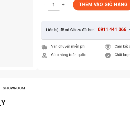
Gạch lát nền 80x80 KIS K80001_Y số lượng
THÊM VÀO GIỎ HÀNG
:
0911 441 066
Liên hệ để có Giá ưu đãi hơn
Vận chuyển miễn phí
Cam kết 
Giao hàng toàn quốc
Chất lượn
SHOWROOM
_Y