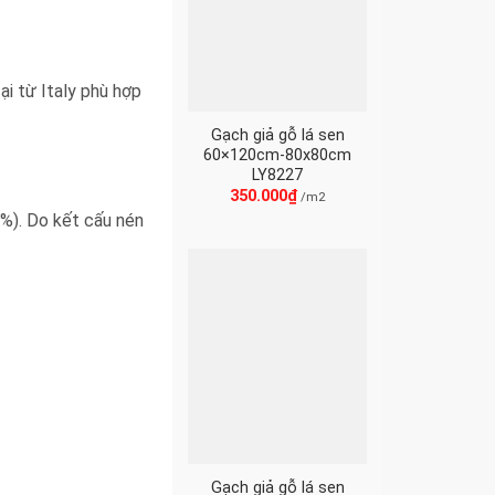
i từ Italy phù hợp
Gạch giả gỗ lá sen
60×120cm-80x80cm
LY8227
350.000
₫
/m2
%). Do kết cấu nén
Gạch giả gỗ lá sen