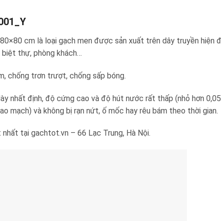
0001_Y
×80 cm là loại gạch men được sản xuất trên dây truyền hiện đạ
 biệt thự, phòng khách…
m, chống trơn trượt, chống sấp bóng.
y nhất định, độ cứng cao và độ hút nước rất thấp (nhỏ hơn 0,05
o mạch) và không bị rạn nứt, ố mốc hay rêu bám theo thời gian.
 nhất tại gachtot.vn – 66 Lạc Trung, Hà Nội.