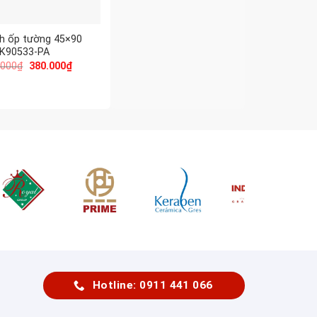
h ốp tường 45×90
 K90533-PA
.000
₫
380.000
₫
Hotline: 0911 441 066