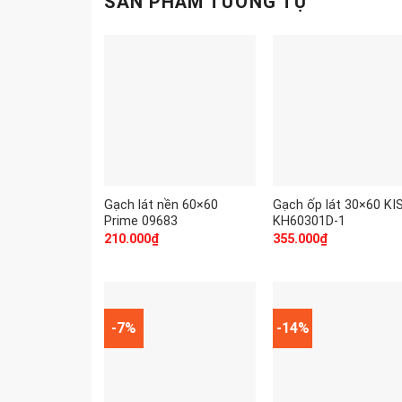
SẢN PHẨM TƯƠNG TỰ
Gạch lát nền 60×60
Gạch ốp lát 30×60 KI
Prime 09683
KH60301D-1
210.000
₫
355.000
₫
-7%
-14%