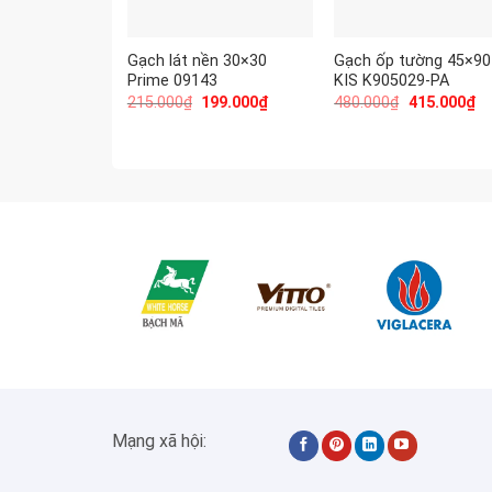
Gạch lát nền 30×30
Gạch ốp tường 45×90
Prime 09143
KIS K905029-PA
215.000
₫
199.000
₫
480.000
₫
415.000
₫
Mạng xã hội: