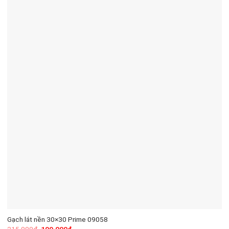
Gạch lát nền 30×30 Prime 09058
215.000
₫
199.000
₫