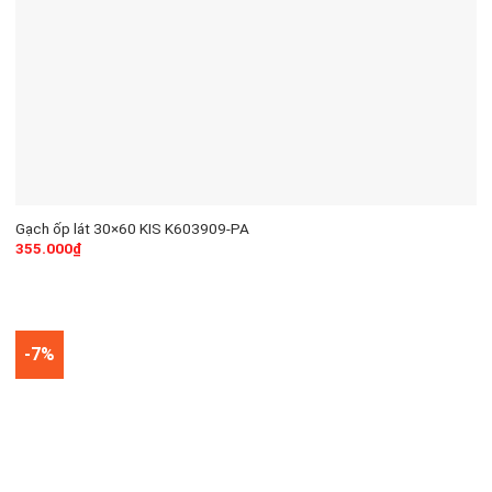
Gạch ốp lát 30×60 KIS K603909-PA
355.000
₫
-7%