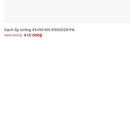
Gạch ốp tường 45×90 KIS K905028-PA
480.000
₫
415.000
₫