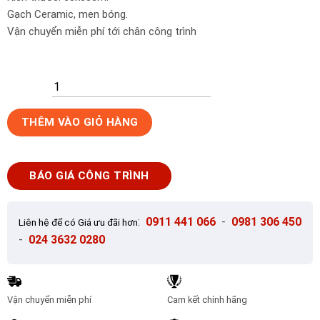
Gạch Ceramic, men bóng.
Vận chuyển miễn phí tới chân công trình
Gạch
THÊM VÀO GIỎ HÀNG
lát
nền
Tây
BÁO GIÁ CÔNG TRÌNH
Ban
Nha
60x60
:
0911 441 066
-
0981 306 450
Liên hệ để có Giá ưu đãi hơn
PULPIS
-
024 3632 0280
MIX
số
lượng
Vận chuyển miễn phí
Cam kết chính hãng