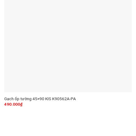
Gạch ốp tường 45×90 KIS K90562A-PA
490.000
₫