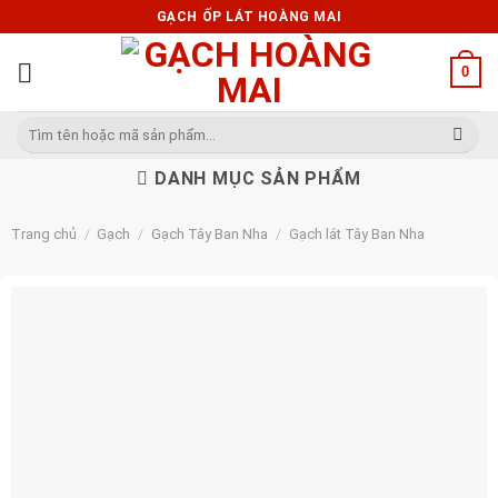
Skip
GẠCH ỐP LÁT HOÀNG MAI
to
content
0
Tìm
kiếm:
DANH MỤC SẢN PHẨM
Trang chủ
/
Gạch
/
Gạch Tây Ban Nha
/
Gạch lát Tây Ban Nha