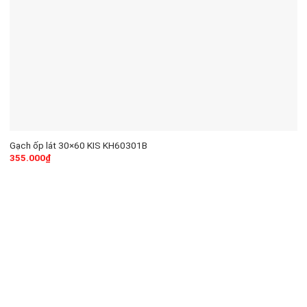
Gạch ốp lát 30×60 KIS KH60301B
355.000
₫