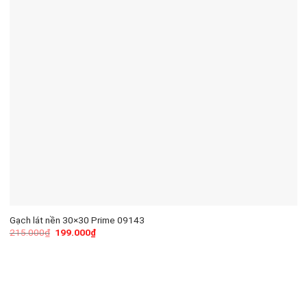
Gạch lát nền 30×30 Prime 09143
215.000
₫
199.000
₫