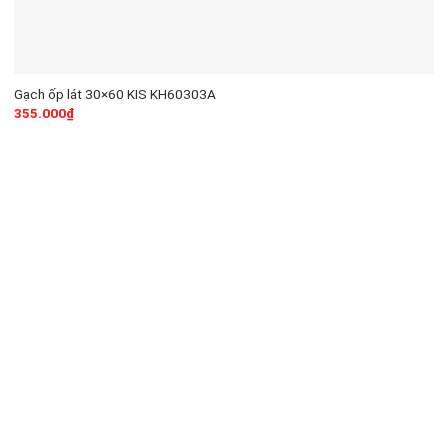
Gạch ốp lát 30×60 KIS KH60303A
355.000
₫