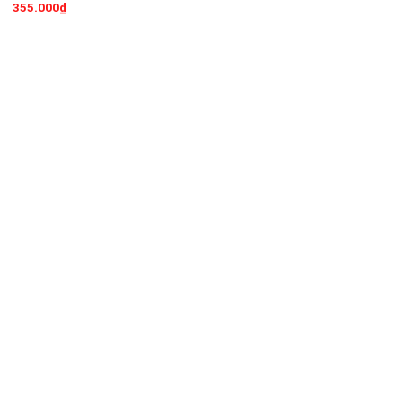
355.000
₫