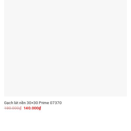
Gạch lát nền 30×30 Prime 07370
180.000
₫
140.000
₫