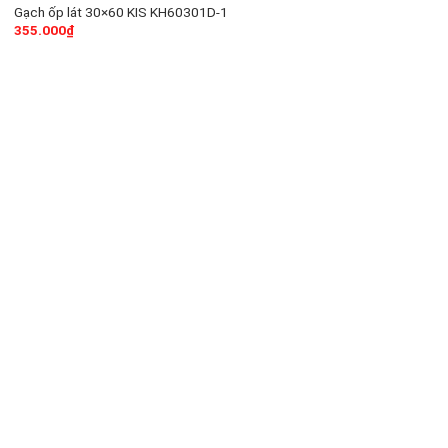
Gạch ốp lát 30×60 KIS KH60301D-1
355.000
₫