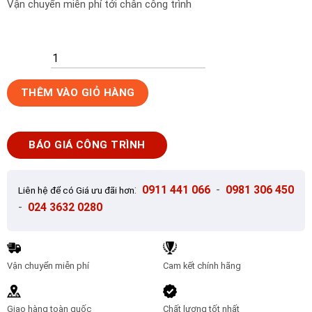
Vận chuyển miễn phí tới chân công trình
Gạch
THÊM VÀO GIỎ HÀNG
lát
nền
Viglacera
BÁO GIÁ CÔNG TRÌNH
80x80
UB8808
số
:
0911 441 066
-
0981 306 450
Liên hệ để có Giá ưu đãi hơn
lượng
-
024 3632 0280
Vận chuyển miễn phí
Cam kết chính hãng
Giao hàng toàn quốc
Chất lượng tốt nhất