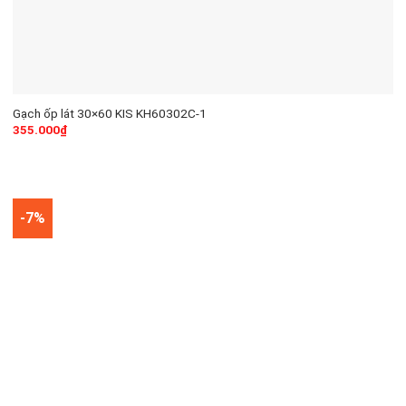
Gạch ốp lát 30×60 KIS KH60302C-1
355.000
₫
-7%