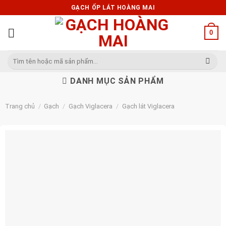
Skip
GẠCH ỐP LÁT HOÀNG MAI
to
content
0
Tìm
kiếm:
DANH MỤC SẢN PHẨM
Trang chủ
/
Gạch
/
Gạch Viglacera
/
Gạch lát Viglacera