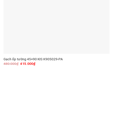
Gạch ốp tường 45×90 KIS K905029-PA
480.000
₫
415.000
₫