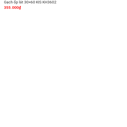
Gạch ốp lát 30×60 KIS KH3602
355.000
₫