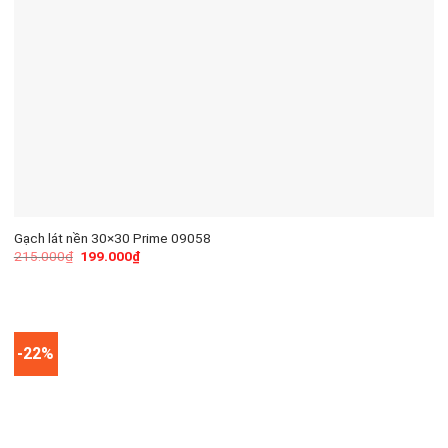
Gạch lát nền 30×30 Prime 09058
215.000
₫
199.000
₫
-22%