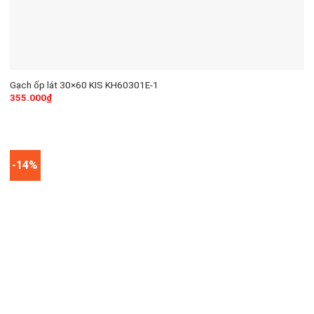
Gạch ốp lát 30×60 KIS KH60301E-1
355.000
₫
-14%