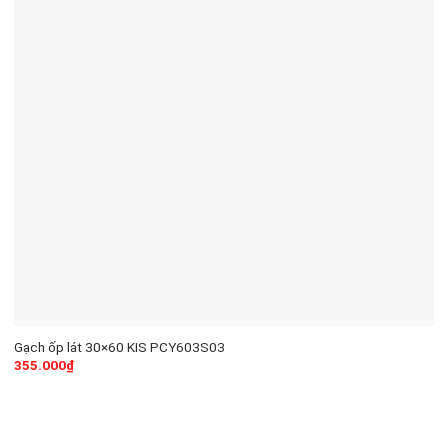
Gạch ốp lát 30×60 KIS PCY603S03
355.000
₫