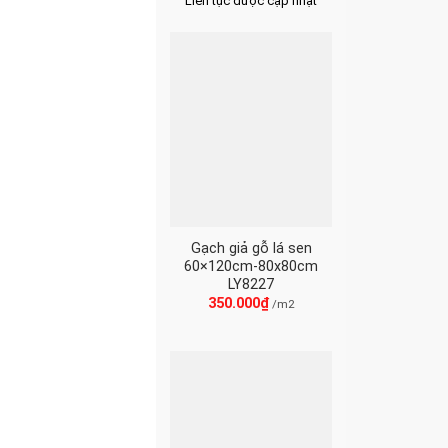
Liên tục được cập nhật
Gạch giả gỗ lá sen
60×120cm-80x80cm
LY8227
350.000
₫
/m2