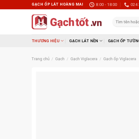
Skip
GẠCH ỐP LÁT HOÀNG MAI
8:00 - 18:00
024 
to
content
Tìm
kiếm:
THƯƠNG HIỆU
GẠCH LÁT NỀN
GẠCH ỐP TƯỜN
Trang chủ
/
Gạch
/
Gạch Viglacera
/
Gạch ốp Viglacera