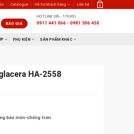
tức
Catalogue
Hỗ trợ khách hàng
Liên hệ
0
HOTLINE (8h - 17h30)
0911 441 066 - 0981 306 450
BÁO GIÁ
ỢP
PHỤ KIỆN
SẢN PHẨM KHÁC
glacera HA-2558
ống bào mòn-chống trơn