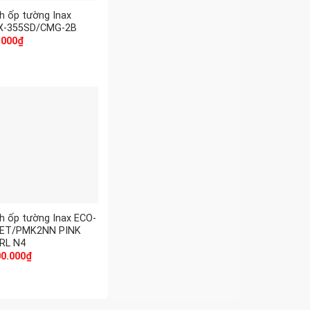
h ốp tường Inax
X-355SD/CMG-2B
.000
₫
h ốp tường Inax ECO-
ET/PMK2NN PINK
RL N4
00.000
₫