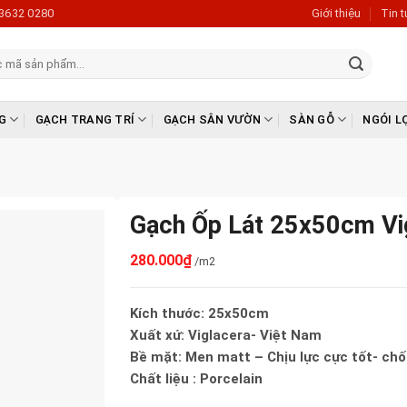
3632 0280
Giới thiệu
Tin 
G
GẠCH TRANG TRÍ
GẠCH SÂN VƯỜN
SÀN GỖ
NGÓI L
Gạch Ốp Lát 25x50cm Vi
280.000
₫
/m2
Kích thước: 25x50cm
Xuất xứ: Viglacera- Việt Nam
Bề mặt: Men matt – Chịu lực cực tốt- ch
Chất liệu : Porcelain