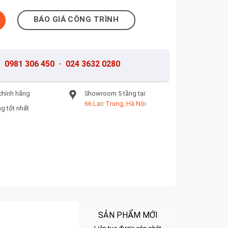
 lượng
BÁO GIÁ CÔNG TRÌNH
-
0981 306 450
-
024 3632 0280
chính hãng
Showroom 5 tầng tại:
66 Lạc Trung, Hà Nội
g tốt nhất
SẢN PHẨM MỚI