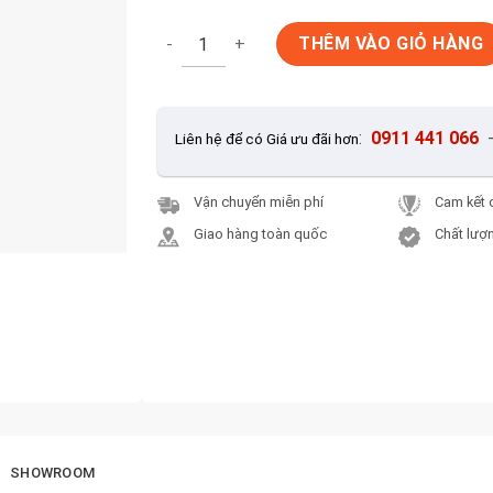
Gạch Ốp Lát 25x50cm Viglacera HA-2558 số
THÊM VÀO GIỎ HÀNG
:
0911 441 066
Liên hệ để có Giá ưu đãi hơn
Vận chuyển miễn phí
Cam kết 
Giao hàng toàn quốc
Chất lượn
SHOWROOM