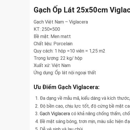
Gạch Ốp Lát 25x50cm Vigla
Gạch Việt Nam – Viglacera
KT: 250×500
Bề mặt: Men matt
Chất liệu: Porcelain
Quy cách: 1 hộp =10 viên = 1,25 m2
Trọng lượng: 22 kg/ hộp
Xuất xứ: Việt Nam
Ứng dụng: Ốp lát nội ngoại thất
Ưu Điểm Gạch Viglacera:
Đa dạng về mẫu mã, kiểu dáng và kích thước,
Độ bền cao, chịu lực tốt, độ cứng bề mặt c
Gạch Viglacera
có khả năng chống thấm, chố
Bề mặt sáng bóng, trơn mịn, màu sắc hiện đạ
Dễ vệ sinh và lau chùi