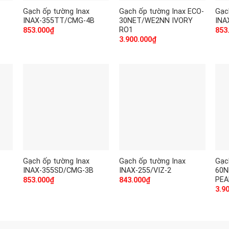
Gạch ốp tường Inax
Gạch ốp tường Inax ECO-
Gạc
INAX-355TT/CMG-4B
30NET/WE2NN IVORY
INA
RO1
853.000
₫
853
o
3.900.000
₫
Gạch ốp tường Inax
Gạch ốp tường Inax
Gạc
INAX-355SD/CMG-3B
INAX-255/VIZ-2
60N
PEA
853.000
₫
843.000
₫
o
3.9