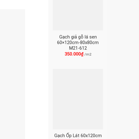
Gạch giả gỗ lá sen
60×120cm-80x80cm
M21-612
350.000
₫
/m2
Gạch Ốp Lát 60x120cm