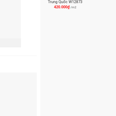
Trung Quốc W12873
420.000
₫
/m2