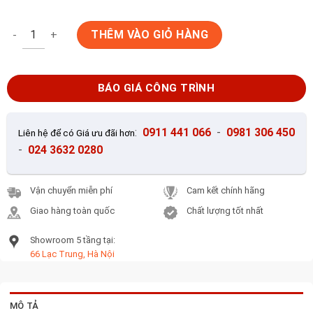
Gạch ốp tường Inax INAX-355SD/CMG-2B số lượng
THÊM VÀO GIỎ HÀNG
BÁO GIÁ CÔNG TRÌNH
:
0911 441 066
-
0981 306 450
Liên hệ để có Giá ưu đãi hơn
-
024 3632 0280
Vận chuyển miễn phí
Cam kết chính hãng
Giao hàng toàn quốc
Chất lượng tốt nhất
Showroom 5 tầng tại:
66 Lạc Trung, Hà Nội
MÔ TẢ