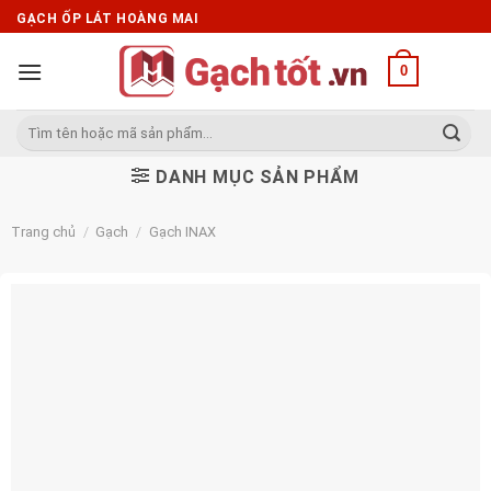
Skip
GẠCH ỐP LÁT HOÀNG MAI
to
content
0
Tìm
kiếm:
DANH MỤC SẢN PHẨM
Trang chủ
/
Gạch
/
Gạch INAX