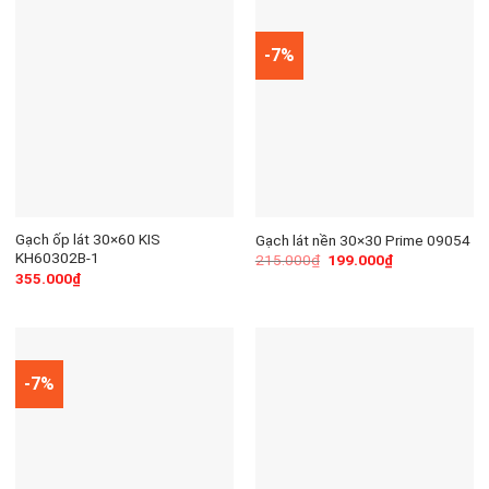
-7%
Gạch ốp lát 30×60 KIS
Gạch lát nền 30×30 Prime 09054
KH60302B-1
215.000
₫
199.000
₫
355.000
₫
-7%