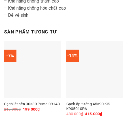
– Khả năng chống thấm cao
– Khả năng chống hóa chất cao
– Dễ vệ sinh
SẢN PHẨM TƯƠNG TỰ
-7%
-14%
Gạch ốp tường 45×90 KIS
Gạch lát nền 30×30 Prime 09143
K905010PA
215.000
₫
199.000
₫
480.000
₫
415.000
₫