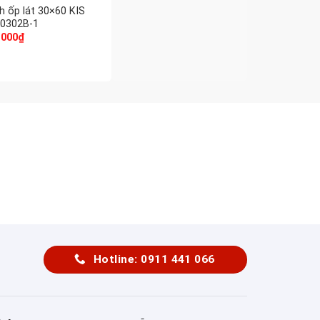
h ốp lát 30×60 KIS
0302B-1
.000
₫
Hotline: 0911 441 066