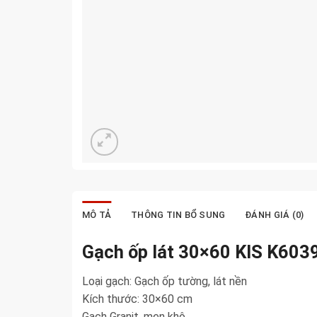
MÔ TẢ
THÔNG TIN BỔ SUNG
ĐÁNH GIÁ (0)
Gạch ốp lát 30×60 KIS K60
Loại gạch: Gạch ốp tường, lát nền
Kích thước: 30×60 cm
Gạch Granit, men khô