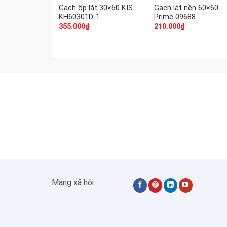
Gạch ốp lát 30×60 KIS
Gạch lát nền 60×60
KH60301D-1
Prime 09688
355.000
₫
210.000
₫
Mạng xã hội: