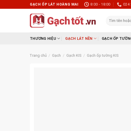
Skip
8:00 - 18:00
024 
GẠCH ỐP LÁT HOÀNG MAI
to
content
Tìm
kiếm:
THƯƠNG HIỆU
GẠCH LÁT NỀN
GẠCH ỐP TƯỜN
Trang chủ
/
Gạch
/
Gạch KIS
/
Gạch ốp tường KIS