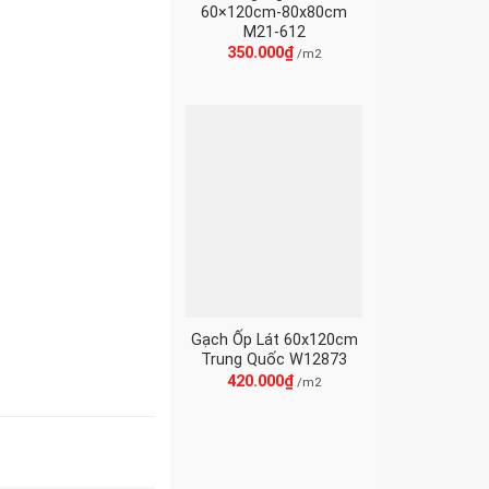
60×120cm-80x80cm
M21-612
350.000
₫
/m2
Gạch Ốp Lát 60x120cm
Trung Quốc W12873
420.000
₫
/m2