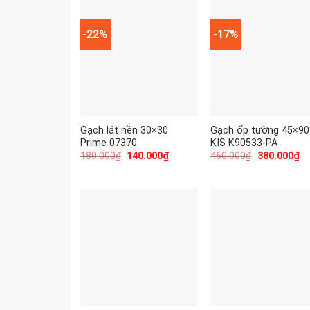
-22%
-17%
Gạch lát nền 30×30
Gạch ốp tường 45×90
Prime 07370
KIS K90533-PA
180.000
₫
140.000
₫
460.000
₫
380.000
₫