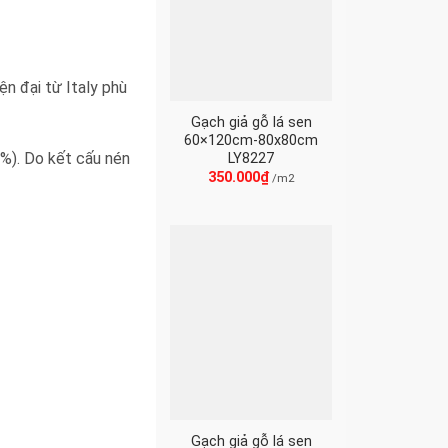
n đại từ Italy phù
Gạch giả gỗ lá sen
60×120cm-80x80cm
%). Do kết cấu nén
LY8227
350.000
₫
/m2
Gạch giả gỗ lá sen