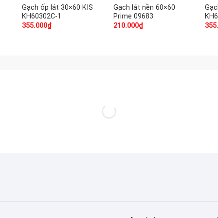
Gạch ốp lát 30×60 KIS
Gạch lát nền 60×60
Gạc
KH60302C-1
Prime 09683
KH6
355.000
₫
210.000
₫
355