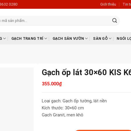
3632 0280
Giới thiệu
Tin 
G
GẠCH TRANG TRÍ
GẠCH SÂN VƯỜN
SÀN GỖ
NGÓI L
Gạch ốp lát 30×60 KIS 
355.000
₫
Loại gạch: Gạch ốp tường, lát nền
Kích thước: 30×60 cm
Gạch Granit, men khô