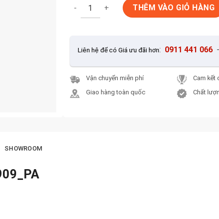
Gạch ốp lát 30x60 KIS K603909_PA số lượng
THÊM VÀO GIỎ HÀNG
:
0911 441 066
Liên hệ để có Giá ưu đãi hơn
Vận chuyển miễn phí
Cam kết 
Giao hàng toàn quốc
Chất lượn
SHOWROOM
3909_PA