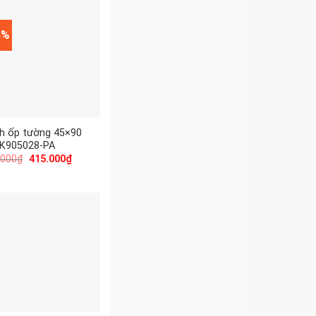
4%
h ốp tường 45×90
 K905028-PA
.000
₫
415.000
₫