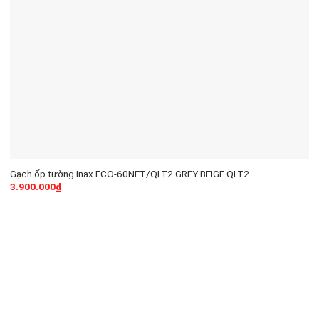
Gạch ốp tường Inax ECO-60NET/QLT2 GREY BEIGE QLT2
3.900.000
₫