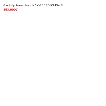
Gạch ốp tường Inax INAX-355SD/CMG-4B
853.000
₫