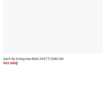
Gạch ốp tường Inax INAX-355TT/CMG-2M
853.000
₫