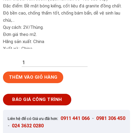
Đặc điểm: Bề mặt bóng kiếng, cốt liệu đá granite đồng chất.
Độ bền cao, chống thấm tốt, chống bám bẩn, dễ vệ sinh lau
chùi,…
Quy cách: 2V/Thùng.
Đơn giá theo m2.
Hãng sản xuất: China
Xuất xứ : China
GIÁ TRÊN MANG TÍNH CHẤT THAM KHẢO, GỌI
0911 441
066
HOẶC
0981 306 450
ĐỂ ĐƯỢC TƯ VẤN VÀ BÁO GIÁ
TỐT NHẤT
Gạch
THÊM VÀO GIỎ HÀNG
ốp
lát
màu
BÁO GIÁ CÔNG TRÌNH
ghi
90x180cm
Trung
:
0911 441 066
-
0981 306 450
Liên hệ để có Giá ưu đãi hơn
Quốc
-
024 3632 0280
HM006L