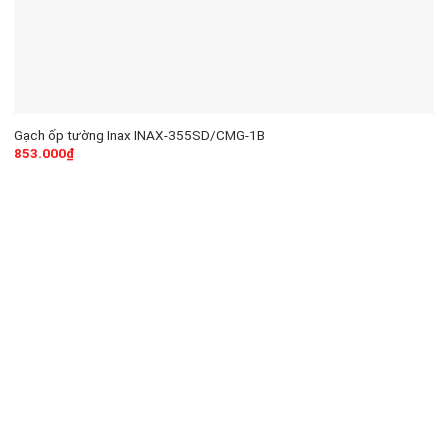
Gạch ốp tường Inax INAX-355SD/CMG-1B
853.000
₫