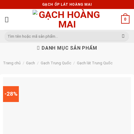
Skip
GẠCH ỐP LÁT HOÀNG MAI
to
content
0
Tìm
kiếm:
DANH MỤC SẢN PHẨM
Trang chủ
/
Gạch
/
Gạch Trung Quốc
/
Gạch lát Trung Quốc
-28%