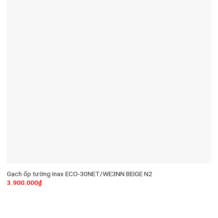
Gạch ốp tường Inax ECO-30NET/WE3NN BEIGE N2
3.900.000
₫