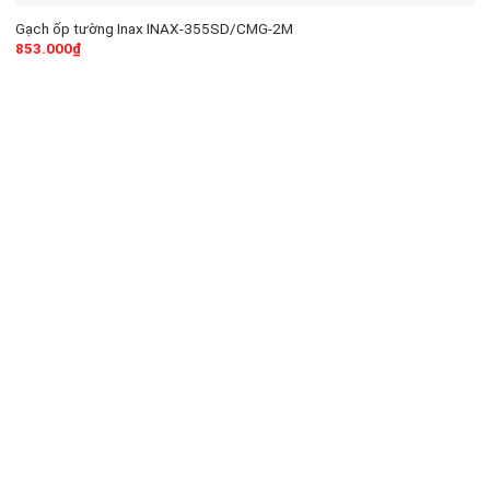
Gạch ốp tường Inax INAX-355SD/CMG-2M
853.000
₫