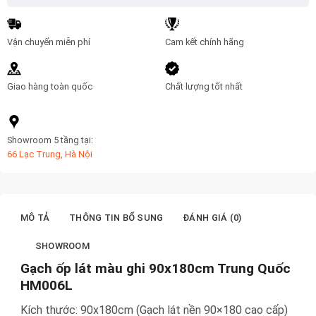
số
lượng
Vận chuyển miễn phí
Cam kết chính hãng
Giao hàng toàn quốc
Chất lượng tốt nhất
Showroom 5 tầng tại:
66 Lạc Trung, Hà Nội
MÔ TẢ
THÔNG TIN BỔ SUNG
ĐÁNH GIÁ (0)
SHOWROOM
Gạch ốp lát màu ghi 90x180cm Trung Quốc
HM006L
Kích thước: 90x180cm (Gạch lát nền 90×180 cao cấp)