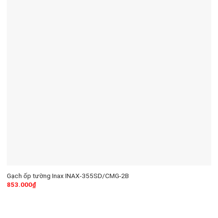
Gạch ốp tường Inax INAX-355SD/CMG-2B
853.000
₫