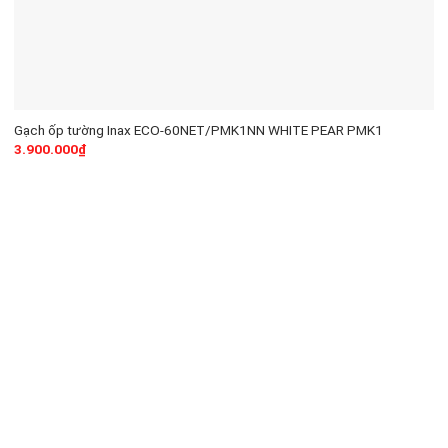
Gạch ốp tường Inax ECO-60NET/PMK1NN WHITE PEAR PMK1
3.900.000
₫