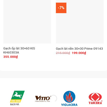
-7%
Gạch ốp lát 30×60 KIS
Gạch lát nền 30×30 Prime 09143
KH60303A
215.000
₫
199.000
₫
355.000
₫