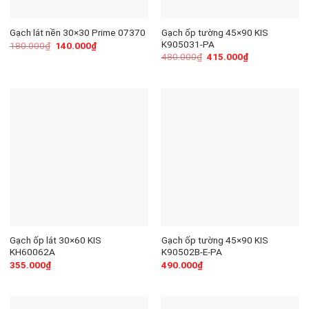
Gạch ốp tường 45×90 KIS
Gạch lát nền 30×30 Prime 07370
K905031-PA
180.000
₫
140.000
₫
480.000
₫
415.000
₫
Gạch ốp lát 30×60 KIS
Gạch ốp tường 45×90 KIS
KH60062A
K90502B-E-PA
355.000
₫
490.000
₫