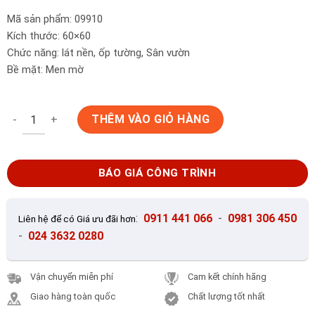
Mã sản phẩm: 09910
Kích thước: 60×60
Chức năng: lát nền, ốp tường, Sân vườn
Bề mặt: Men mờ
Gạch ốp lát sân vườn 60x60 Prime 09910 số lượng
THÊM VÀO GIỎ HÀNG
BÁO GIÁ CÔNG TRÌNH
:
0911 441 066
-
0981 306 450
Liên hệ để có Giá ưu đãi hơn
-
024 3632 0280
Vận chuyển miễn phí
Cam kết chính hãng
Giao hàng toàn quốc
Chất lượng tốt nhất