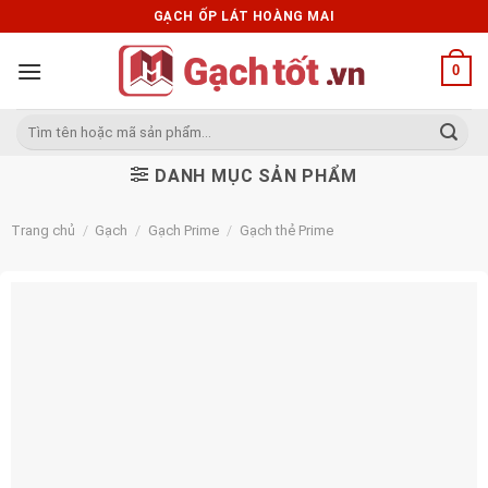
Skip
GẠCH ỐP LÁT HOÀNG MAI
to
content
0
Tìm
kiếm:
DANH MỤC SẢN PHẨM
Trang chủ
/
Gạch
/
Gạch Prime
/
Gạch thẻ Prime