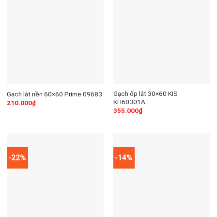
Gạch ốp lát 30×60 KIS
Gạch lát nền 60×60 Prime 09683
KH60301A
210.000
₫
355.000
₫
-22%
-14%