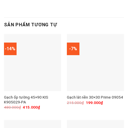
SẢN PHẨM TƯƠNG TỰ
-14%
-7%
Gạch ốp tường 45×90 KIS
Gạch lát nền 30×30 Prime 09054
K905029-PA
215.000
₫
199.000
₫
480.000
₫
415.000
₫