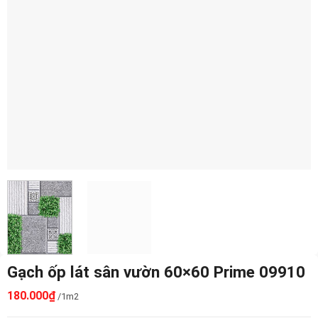
Gạch ốp lát sân vườn 60×60 Prime 09910
180.000
₫
/1m2