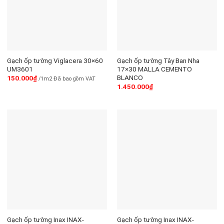
Gạch ốp tường Viglacera 30×60
Gạch ốp tường Tây Ban Nha
UM3601
17×30 MALLA CEMENTO
BLANCO
150.000
₫
/1m2 Đã bao gồm VAT
1.450.000
₫
Gạch ốp tường Inax INAX-
Gạch ốp tường Inax INAX-