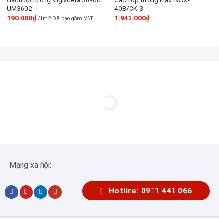
Gạch ốp tường Viglacera 30×60
Gạch ốp tường Inax INAX-
UM3602
40B/CK-3
190.000
₫
1.943.000
₫
/1m2 Đã bao gồm VAT
Mạng xã hội:
Hotline: 0911 441 066