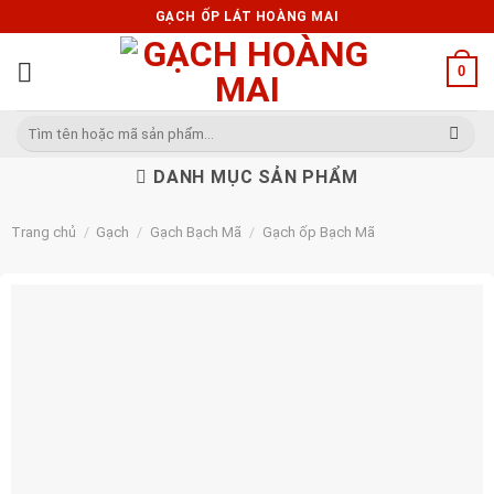
Skip
GẠCH ỐP LÁT HOÀNG MAI
to
content
0
Tìm
kiếm:
DANH MỤC SẢN PHẨM
Trang chủ
/
Gạch
/
Gạch Bạch Mã
/
Gạch ốp Bạch Mã