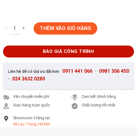
Gạch ốp tường 30x60 Bạch Mã WG36051 số lượng
THÊM VÀO GIỎ HÀNG
BÁO GIÁ CÔNG TRÌNH
:
0911 441 066
-
0981 306 450
Liên hệ để có Giá ưu đãi hơn
-
024 3632 0280
Vận chuyển miễn phí
Cam kết chính hãng
Giao hàng toàn quốc
Chất lượng tốt nhất
Showroom 5 tầng tại:
66 Lạc Trung, Hà Nội