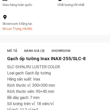
Giao hàng toàn quốc
Chất lượng tốt nhất
Showroom 5 tầng tại:
66 Lạc Trung, Hà Nội
MÔ TẢ
ĐÁNH GIÁ (0)
SHOWROOM
Gạch ốp tường Inax INAX-255/SLC-8
SLC-SHINJYU LUSTER COLOR
Loại gạch: Gạch ốp tường
Hãng sản xuất: Inax
Kích thước vỉ: 300×300 mm
Kích thước viên: 95×45 mm
Bề dày gạch: 7 mm
Số lượng trên vỉ: 18 viên/vỉ
Vỉ/m2: 11.2 vỉ/m2