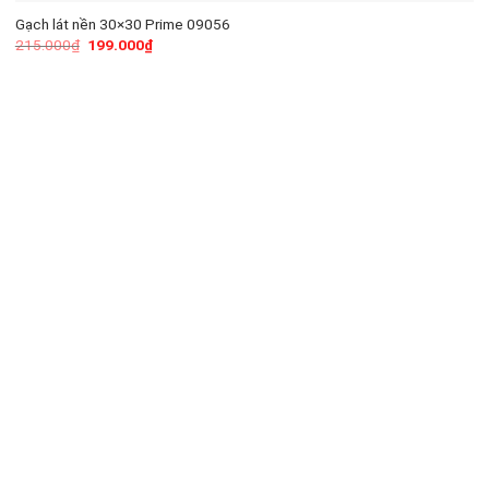
Gạch lát nền 30×30 Prime 09056
215.000
₫
199.000
₫