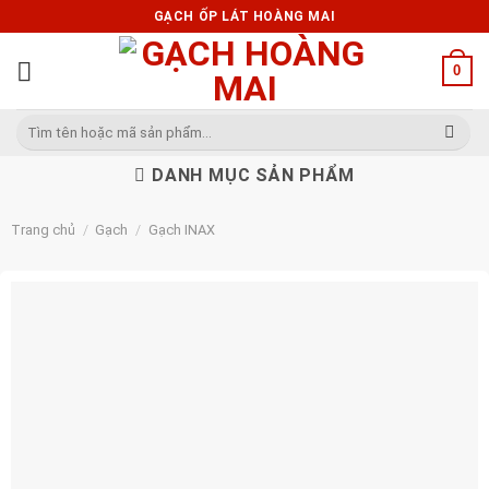
Skip
GẠCH ỐP LÁT HOÀNG MAI
to
content
0
Tìm
kiếm:
DANH MỤC SẢN PHẨM
Trang chủ
/
Gạch
/
Gạch INAX