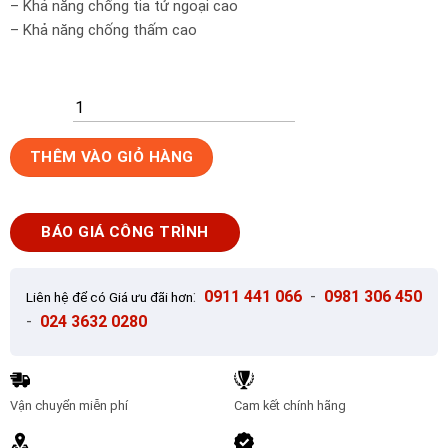
– Khả năng chống tia tử ngoại cao
– Khả năng chống thấm cao
Gạch
THÊM VÀO GIỎ HÀNG
ốp
tường
Inax
BÁO GIÁ CÔNG TRÌNH
INAX-
255/SLC-
8
:
0911 441 066
-
0981 306 450
Liên hệ để có Giá ưu đãi hơn
số
-
024 3632 0280
lượng
Vận chuyển miễn phí
Cam kết chính hãng