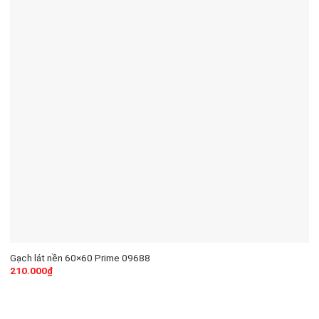
Gạch lát nền 60×60 Prime 09688
210.000
₫