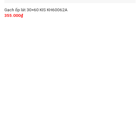
Gạch ốp lát 30×60 KIS KH60062A
355.000
₫