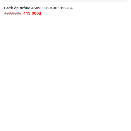
Gạch ốp tường 45×90 KIS K905029-PA
480.000
₫
415.000
₫