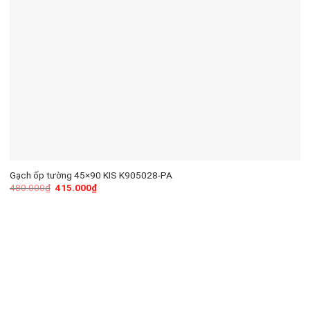
Gạch ốp tường 45×90 KIS K905028-PA
480.000
₫
415.000
₫