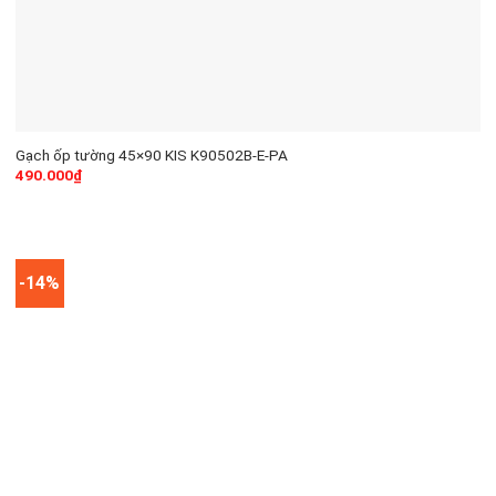
Gạch ốp tường 45×90 KIS K90502B-E-PA
490.000
₫
-14%