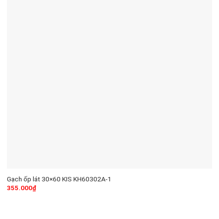
Gạch ốp lát 30×60 KIS KH60302A-1
355.000
₫