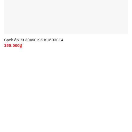
Gạch ốp lát 30×60 KIS KH60301A
355.000
₫