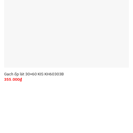
Gạch ốp lát 30×60 KIS KH60303B
355.000
₫