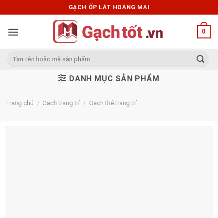
Skip
GẠCH ỐP LÁT HOÀNG MAI
to
content
0
Tìm
kiếm:
DANH MỤC SẢN PHẨM
Trang chủ
/
Gạch trang trí
/
Gạch thẻ trang trí