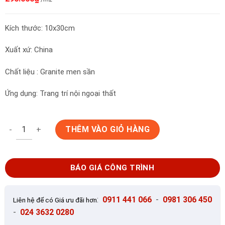
Kích thước: 10x30cm
Xuất xứ: China
Chất liệu : Granite men sần
Ứng dụng: Trang trí nội ngoại thất
Gạch thẻ ngoại thất KT 10x30cm SO-53003 số lượng
THÊM VÀO GIỎ HÀNG
BÁO GIÁ CÔNG TRÌNH
:
0911 441 066
-
0981 306 450
Liên hệ để có Giá ưu đãi hơn
-
024 3632 0280