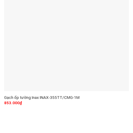
Gạch ốp tường Inax INAX-355TT/CMG-1M
853.000
₫