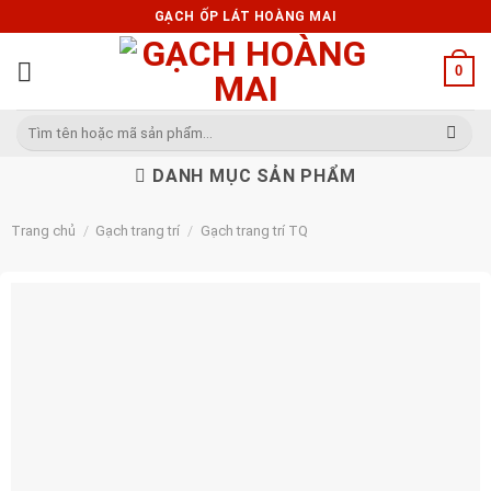
Skip
GẠCH ỐP LÁT HOÀNG MAI
to
content
0
Tìm
kiếm:
DANH MỤC SẢN PHẨM
Trang chủ
/
Gạch trang trí
/
Gạch trang trí TQ