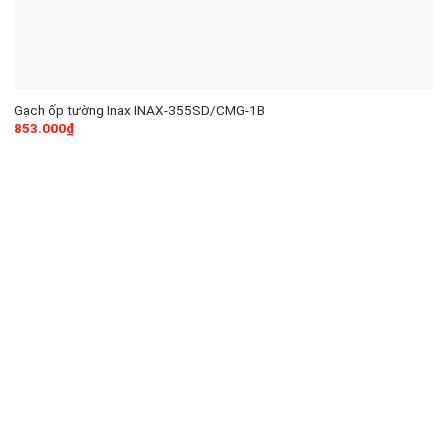
Gạch ốp tường Inax INAX-355SD/CMG-1B
853.000
₫