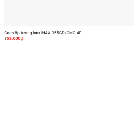
Gạch ốp tường Inax INAX-355SD/CMG-4B
853.000
₫