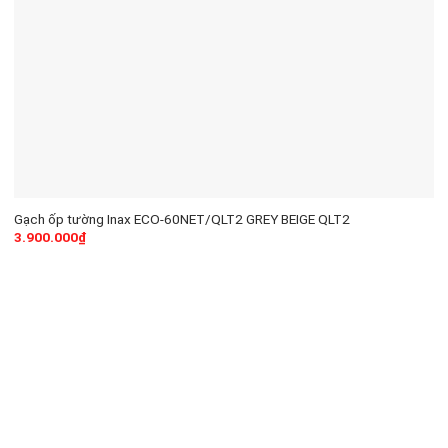
Gạch ốp tường Inax ECO-60NET/QLT2 GREY BEIGE QLT2
3.900.000
₫