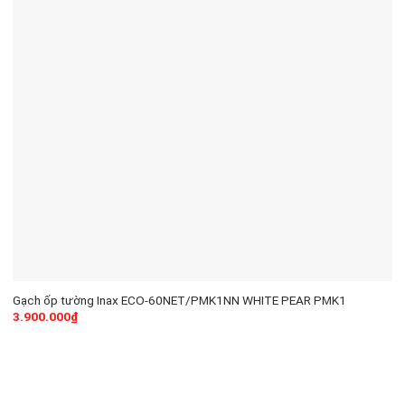
Gạch ốp tường Inax ECO-60NET/PMK1NN WHITE PEAR PMK1
3.900.000
₫