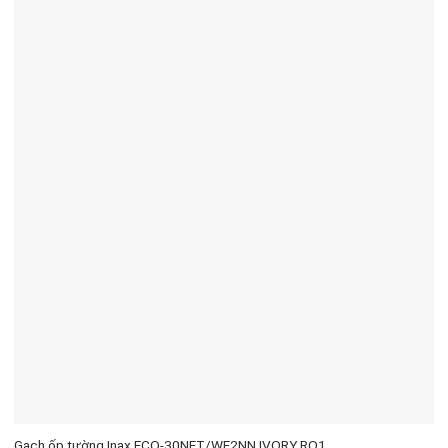
Gạch ốp tường Inax ECO-30NET/WE2NN IVORY RO1